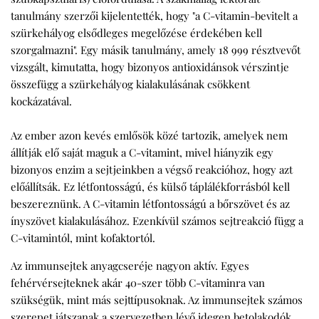
tanulmány szerzői kijelentették, hogy "a C-vitamin-bevitelt a
szürkehályog elsődleges megelőzése érdekében kell
szorgalmazni". Egy másik tanulmány, amely 18 999 résztvevőt
vizsgált, kimutatta, hogy bizonyos antioxidánsok vérszintje
összefügg a szürkehályog kialakulásának csökkent
kockázatával.
Az ember azon kevés emlősök közé tartozik, amelyek nem
állítják elő saját maguk a C-vitamint, mivel hiányzik egy
bizonyos enzim a sejtjeinkben a végső reakcióhoz, hogy azt
előállítsák. Ez létfontosságú, és külső táplálékforrásból kell
beszereznünk. A C-vitamin létfontosságú a bőrszövet és az
ínyszövet kialakulásához. Ezenkívül számos sejtreakció függ a
C-vitamintól, mint kofaktortól.
Az immunsejtek anyagcseréje nagyon aktív. Egyes
fehérvérsejteknek akár 40-szer több C-vitaminra van
szükségük, mint más sejttípusoknak. Az immunsejtek számos
szerepet játszanak a szervezetben lévő idegen betolakodók,