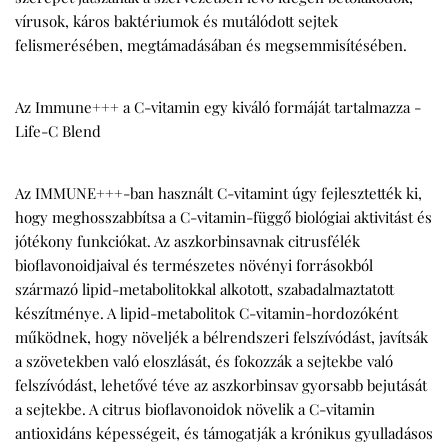
vírusok, káros baktériumok és mutálódott sejtek
felismerésében, megtámadásában és megsemmisítésében.
Az Immune+++ a C-vitamin egy kiváló formáját tartalmazza -
Life-C Blend
Az IMMUNE+++-ban használt C-vitamint úgy fejlesztették ki,
hogy meghosszabbítsa a C-vitamin-függő biológiai aktivitást és
jótékony funkciókat. Az aszkorbinsavnak citrusfélék
bioflavonoidjaival és természetes növényi forrásokból
származó lipid-metabolitokkal alkotott, szabadalmaztatott
készítménye. A lipid-metabolitok C-vitamin-hordozóként
működnek, hogy növeljék a bélrendszeri felszívódást, javítsák
a szövetekben való eloszlását, és fokozzák a sejtekbe való
felszívódást, lehetővé téve az aszkorbinsav gyorsabb bejutását
a sejtekbe. A citrus bioflavonoidok növelik a C-vitamin
antioxidáns képességeit, és támogatják a krónikus gyulladásos