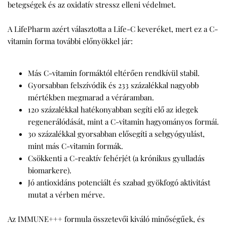
betegségek és az oxidatív stressz elleni védelmet.
A LifePharm azért választotta a Life-C keveréket, mert ez a C-
vitamin forma további előnyökkel jár:
Más C-vitamin formáktól eltérően rendkívül stabil.
Gyorsabban felszívódik és 233 százalékkal nagyobb
mértékben megmarad a véráramban.
120 százalékkal hatékonyabban segíti elő az idegek
regenerálódását, mint a C-vitamin hagyományos formái.
30 százalékkal gyorsabban elősegíti a sebgyógyulást,
mint más C-vitamin formák.
Csökkenti a C-reaktív fehérjét (a krónikus gyulladás
biomarkere).
Jó antioxidáns potenciált és szabad gyökfogó aktivitást
mutat a vérben mérve.
Az IMMUNE+++ formula összetevői kiváló minőségűek, és