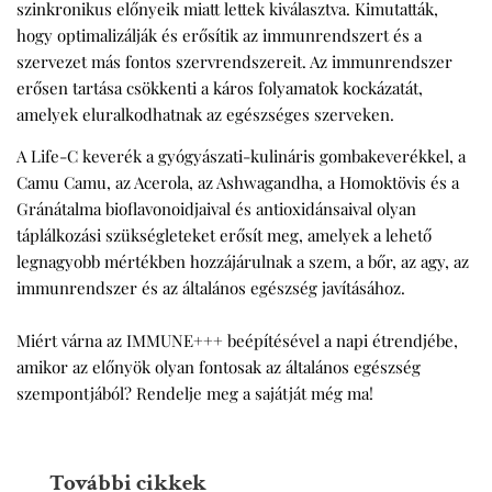
szinkronikus előnyeik miatt lettek kiválasztva. Kimutatták,
hogy optimalizálják és erősítik az immunrendszert és a
szervezet más fontos szervrendszereit. Az immunrendszer
erősen tartása csökkenti a káros folyamatok kockázatát,
amelyek eluralkodhatnak az egészséges szerveken.
A Life-C keverék a gyógyászati-kulináris gombakeverékkel, a
Camu Camu, az Acerola, az Ashwagandha, a Homoktövis és a
Gránátalma bioflavonoidjaival és antioxidánsaival olyan
táplálkozási szükségleteket erősít meg, amelyek a lehető
legnagyobb mértékben hozzájárulnak a szem, a bőr, az agy, az
immunrendszer és az általános egészség javításához.
Miért várna az IMMUNE+++ beépítésével a napi étrendjébe,
amikor az előnyök olyan fontosak az általános egészség
szempontjából? Rendelje meg a sajátját még ma!
További cikkek