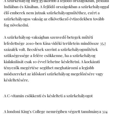
A szürkehályog még gyakoribb a fejlődő országokban, például
Indiában és Kínában. A fejlődő országokban a szürkehályoggal
élő emberek nem jutnak szürkehályogműtéthez, ezért a
szürkehályogos vakság az elkövetkező évtizedekben tovább
fog növekedni.
A szürkehályog-vakságban szenvedő betegek műtéti
lefedettsége 2010-ben Kína vidéki területein mindössze 35,7
százalék volt. Becslések szerint a szürkehályogműtétek
szükségessége a felére csökkenne, ha a szürkehályog
kialakulását csak 10 évvel lehetne késleltetni. A kockázati
tényezők megértése segíthet meghatározni a legjobb
módszereket az időskori szürkehályog megelőzésére vagy
késleltetésére.
A C-vitamin csökkenti és késlelteti a szürkehályogot
A londoni King's College nemrégiben végzett tanulmánya 324