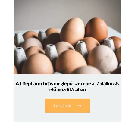
A Lifepharm tojás meglepő szerepe a táplálkozás
előmozdításában
Tovább