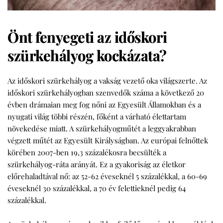
Önt fenyegeti az időskori
szürkehályog kockázata?
Az időskori szürkehályog a vakság vezető oka világszerte. Az
időskori szürkehályogban szenvedők száma a következő 20
évben drámaian meg fog nőni az Egyesült Államokban és a
nyugati világ többi részén, főként a várható élettartam
növekedése miatt. A szürkehályogműtét a leggyakrabban
végzett műtét az Egyesült Királyságban. Az európai felnőttek
körében 2007-ben 19,3 százalékosra becsülték a
szürkehályog-ráta arányát. Ez a gyakoriság az életkor
előrehaladtával nő: az 52-62 éveseknél 5 százalékkal, a 60-69
éveseknél 30 százalékkal, a 70 év felettieknél pedig 64
százalékkal.