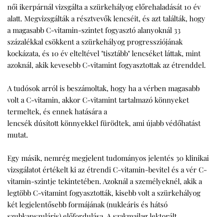
női ikerpárnál vizsgálta a szürkehályog előrehaladását 10 év
alatt. Megvizsgálták a résztvevők lencséit, és azt találták, hogy
a magasabb C-vitamin-szintet fogyasztó alanyoknál 33
százalékkal csökkent a szürkehályog progressziójának
kockázata, és 10 év elteltével "tisztább" lencséket láttak, mint
azoknál, akik kevesebb C-vitamint fogyasztottak az étrenddel.
A tudósok arról is beszámoltak, hogy ha a vérben magasabb
volt a C-vitamin, akkor C-vitamint tartalmazó könnyeket
termeltek, és ennek hatására a
lencsék dúsított könnyekkel fürödtek, ami újabb védőhatást
mutat.
Egy másik, nemrég megjelent tudományos jelentés 30 klinikai
vizsgálatot értékelt ki az étrendi C-vitamin-bevitel és a vér C-
vitamin-szintje tekintetében. Azoknál a személyeknél, akik a
legtöbb C-vitamint fogyasztották, kisebb volt a szürkehályog
két legjelentősebb formájának (nukleáris és hátsó
szubkapszuláris) előfordulása. A szakmailag lektorált