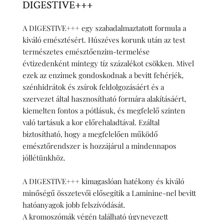
DIGESTIVE+++
A DIGESTIVE+++ egy szabadalmaztatott formula a 
kiváló emésztésért. Húszéves korunk után az test 
természetes emésztőenzim-termelése 
évtizedenként mintegy tíz százalékot csökken. Mivel 
ezek az enzimek gondoskodnak a bevitt fehérjék, 
szénhidrátok és zsírok feldolgozásáért és a 
szervezet által hasznosítható formára alakításáért, 
kiemelten fontos a pótlásuk, és megfelelő szinten 
való tartásuk a kor előrehaladtával. Ezáltal 
biztosítható, hogy a megfelelően működő 
emésztőrendszer is hozzájárul a mindennapos 
jóllétünkhöz.
A DIGESTIVE+++ kimagaslóan hatékony és kiváló 
minőségű összetevői elősegítik a Laminine-nel bevitt 
hatóanyagok jobb felszívódását.
A kromoszómák végén található úgynevezett 