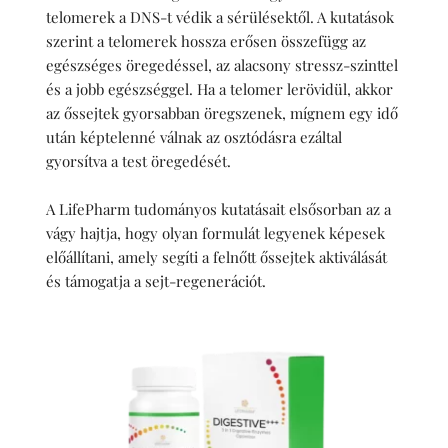
telomerek a DNS-t védik a sérülésektől. A kutatások 
szerint a telomerek hossza erősen összefügg az 
egészséges öregedéssel, az alacsony stressz-szinttel 
és a jobb egészséggel. Ha a telomer lerövidül, akkor 
az őssejtek gyorsabban öregszenek, mígnem egy idő 
után képtelenné válnak az osztódásra ezáltal 
gyorsítva a test öregedését.
A LifePharm tudományos kutatásait elsősorban az a 
vágy hajtja, hogy olyan formulát legyenek képesek 
előállítani, amely segíti a felnőtt őssejtek aktiválását 
és támogatja a sejt-regenerációt.