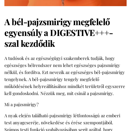
A bél-pajzsmirigy megfelelő
egyensúly a DIGESTIVE+++-
szal kezdődik
A tudósok és az egészségügyi szakemberek tudják, hogy
egészséges bélrendszer nem lehet egészséges pajzsmirigy
nélkül, és fordítva. Ezt nevezik az egészséges bél-pajzsmirigy
tengelynek. A bél-pajzsmirigy tengely megfelelő
működésének helyreállításához mindkét területről egyszerre
kell gondoskodni. Nézzük meg, mit csinál a pajzsmirigy.
Mi a pajzsmirigy?
A nyak elején található pajzsmirigy létfontosságú az emberi
test anyagcseréje, növekedése és érése szempontjából.
Számos testi funkció szabályozásában segít azáltal, hogy