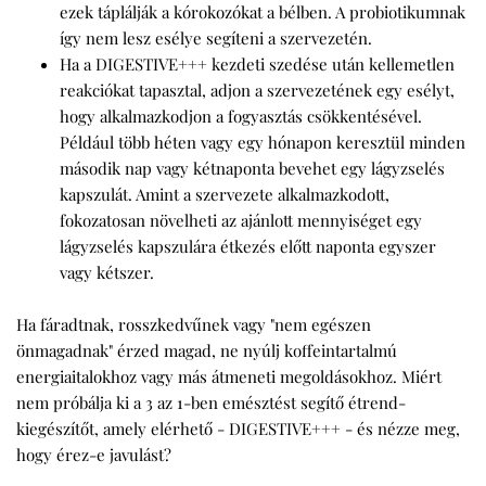
ezek táplálják a kórokozókat a bélben. A probiotikumnak
így nem lesz esélye segíteni a szervezetén.
Ha a DIGESTIVE+++ kezdeti szedése után kellemetlen
reakciókat tapasztal, adjon a szervezetének egy esélyt,
hogy alkalmazkodjon a fogyasztás csökkentésével.
Például több héten vagy egy hónapon keresztül minden
második nap vagy kétnaponta bevehet egy lágyzselés
kapszulát. Amint a szervezete alkalmazkodott,
fokozatosan növelheti az ajánlott mennyiséget egy
lágyzselés kapszulára étkezés előtt naponta egyszer
vagy kétszer.
Ha fáradtnak, rosszkedvűnek vagy "nem egészen
önmagadnak" érzed magad, ne nyúlj koffeintartalmú
energiaitalokhoz vagy más átmeneti megoldásokhoz. Miért
nem próbálja ki a 3 az 1-ben emésztést segítő étrend-
kiegészítőt, amely elérhető -
DIGESTIVE+++
- és nézze meg,
hogy érez-e javulást?