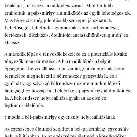
kitaláljuk, mi okozza a működési zavart. Mint fentebb
említettük, a pajzsmirigy alulműködés az egyik lehetséges ok.
Más tényezők még jelentősebb szerepet játszhatnak.
Lehetőségek lehetnek a gyomor alacsony savtermelése,
fertőzések, diszbiózis, ételintolerancia (különösen glutén) és
stressz.
A második lépés e tényezők kezelése és a potenciális kiváltó
tényezők megszüntetése. A harmadik lépés a bélgát
épségének helyreállítása. A pajzsmirigyhormonok alacsony
termelése megnehezíti a bélrendszer gyógyulását, és a
gyulladt vagy szivárgó bélrendszer szinte minden létező
betegséghez hozzájárul, beleértve a pajzsmirigy alulműködést
is. A bélrendszer helyreállítása gyakran az első és
legfontosabb lépés.
7 módja a bél-pajzsmirigy egyensúly helyreállításának
Az egészséges életmód segíthet a bél-pajzsmirigy egyensúly
helyreállításában. Ez az egészséges életmód a következőket