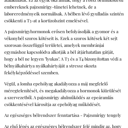
átalakulását. Ez az egyik oka annak, hogy a rossz bélműködésű
embereknek pajzsmirigy-tünetei lehetnek, de a
laboreredményeik normálisak. A bélben lévő gyulladás szintén
csökkenti a T3-at a kortizolszint emelésével.
A pajzsmirigyhormonok erősen befolyásolják a gyomor és a
vékonybél szoros kötéseit is. Ezek a szoros kötések két sejt
szorosan összefüggő területei, amelyek membránjai
egymáshoz kapcsolódva alkotják a bél átjárhatatlan gátját,
hogy a bél ne legyen "lyukas". A T3 és a T4 bizonyítottan védi a
bélnyálkahártya nyálkahártyáját a stressz okozta
fekélyképződéssel szemben.
Végül, a lomha epehólyag akadályozza a máj megfelelő
méregtelenítését, és megakadályozza a hormonok kiürülését
a szervezetből. A pajzsmirigy alulműködés az epeáramlás
csökkentésével károsítja az epehólyag működését.
Az egészséges bélrendszer fenntartása - Pajzsmirigy tengely
Az első lépés az egészséges bélrendszer felé mindig az, hogy