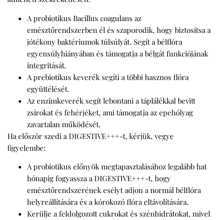
A probiotikus Bacillus coagulans az
emésztőrendszerben él és szaporodik, hogy biztosítsa a
jótékony baktériumok túlsúlyát. Segít a bélflóra
egyensúlyhiányában és támogatja a bélgát funkciójának
integritását.
A prebiotikus keverék segíti a többi hasznos flóra
együttélését.
Az enzimkeverék segít lebontani a táplálékkal bevitt
zsírokat és fehérjéket, ami támogatja az epehólyag
zavartalan működését.
Ha először szedi a DIGESTIVE+++-t, kérjük, vegye
figyelembe:
A probiotikus előnyök megtapasztalásához legalább hat
hónapig fogyassza a DIGESTIVE+++-t, hogy
emésztőrendszerének esélyt adjon a normál bélflóra
helyreállítására és a kórokozó flóra eltávolítására.
Kerülje a feldolgozott cukrokat és szénhidrátokat, mivel