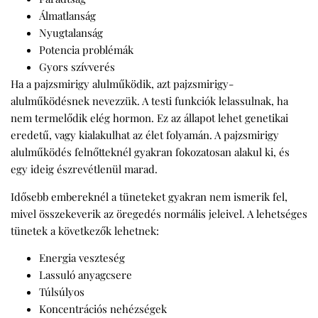
Álmatlanság
Nyugtalanság
Potencia problémák
Gyors szívverés
Ha a pajzsmirigy alulműködik, azt pajzsmirigy-
alulműködésnek nevezzük. A testi funkciók lelassulnak, ha
nem termelődik elég hormon. Ez az állapot lehet genetikai
eredetű, vagy kialakulhat az élet folyamán. A pajzsmirigy
alulműködés felnőtteknél gyakran fokozatosan alakul ki, és
egy ideig észrevétlenül marad.
Idősebb embereknél a tüneteket gyakran nem ismerik fel,
mivel összekeverik az öregedés normális jeleivel. A lehetséges
tünetek a következők lehetnek:
Energia veszteség
Lassuló anyagcsere
Túlsúlyos
Koncentrációs nehézségek