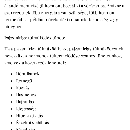
állandó mennyiségű hormont bocsát ki a véráramba. Amikor a
szervezetnek több energiára van szüksége, több hormon
termelődik - például növekedési rohamok, terhesség vagy
hidegben.
Pajzsmirigy túlműködés tünetei
Ha a pajzsmirigy túlműködik, azt pajzsmirigy túlműködésnek
nevezzük. A hormonok túltermelődése számos tünetet okoz,
amelyek a következők lehetnek:
Hőhullámok
Remegő
Fogyás
Hasmenés
Hajhullás
Idegesség
Hiperaktivitás
Érzelmi stabilitás
Fáradtság