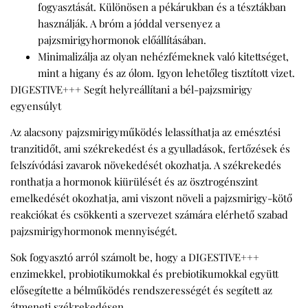
fogyasztását. Különösen a pékárukban és a tésztákban
használják. A bróm a jóddal versenyez a
pajzsmirigyhormonok előállításában.
Minimalizálja az olyan nehézfémeknek való kitettséget,
mint a higany és az ólom. Igyon lehetőleg tisztított vizet.
DIGESTIVE+++ Segít helyreállítani a bél-pajzsmirigy
egyensúlyt
Az alacsony pajzsmirigyműködés lelassíthatja az emésztési
tranzitidőt, ami székrekedést és a gyulladások, fertőzések és
felszívódási zavarok növekedését okozhatja. A székrekedés
ronthatja a hormonok kiürülését és az ösztrogénszint
emelkedését okozhatja, ami viszont növeli a pajzsmirigy-kötő
reakciókat és csökkenti a szervezet számára elérhető szabad
pajzsmirigyhormonok mennyiségét.
Sok fogyasztó arról számolt be, hogy a
DIGESTIVE+++
enzimekkel, probiotikumokkal és prebiotikumokkal együtt
elősegítette a bélműködés rendszerességét és segített az
átmeneti székrekedésen.