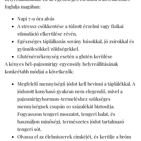
foglalja magában:
Napi 7-9 óra alvás
A stressz csökkentése a túlzott érzelmi vagy fizikai
stimuláció elkerülése révén.
Egészséges táplálkozás sovány húsokkal, jó zsírokkal és
gyümölcsökkel/zöldségekkel.
Gluténérzékenység esetén a glutén kerülése
A kényes bél-pajzsmirigy egyensúly helyreállításának
konkrétabb módjai a következők:
Megfelelő mennyiségű jódot kell bevinni a táplálékkal. A
jódozott konyhasó gyakran nem elegendő, mivel a
pajzsmirigyhormon-termeléshez szükséges
mennyiségnek csupán 10 százalékát biztosítja.
Fogyasszon tengeri moszatot, tengeri halat, és
használjon minőségi, természetes jódot tartalmazó
tengeri sót.
Olvassa el az élelmiszerek címkéjét, és kerülje a bróm