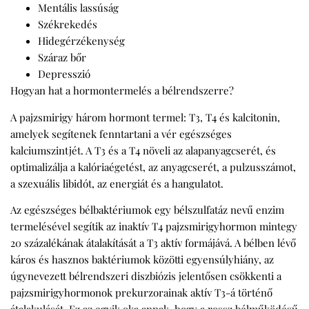
Mentális lassúság
Székrekedés
Hidegérzékenység
Száraz bőr
Depresszió
Hogyan hat a hormontermelés a bélrendszerre?
A pajzsmirigy három hormont termel: T3, T4 és kalcitonin,
amelyek segítenek fenntartani a vér egészséges
kalciumszintjét. A T3 és a T4 növeli az alapanyagcserét, és
optimalizálja a kalóriaégetést, az anyagcserét, a pulzusszámot,
a szexuális libidót, az energiát és a hangulatot.
Az egészséges bélbaktériumok egy bélszulfatáz nevű enzim
termelésével segítik az inaktív T4 pajzsmirigyhormon mintegy
20 százalékának átalakítását a T3 aktív formájává. A bélben lévő
káros és hasznos baktériumok közötti egyensúlyhiány, az
úgynevezett bélrendszeri diszbiózis jelentősen csökkenti a
pajzsmirigyhormonok prekurzorainak aktív T3-á történő