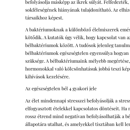
befolyásolja másképp az ikrek súlyát. Felfedezték,
sokféleségének hiányának tulajdonítható. Az elhí
társaikhoz képest.
A baktériumoknak a különböző élelmiszerek emész
kötődik. A kutatók úgy vélik, hogy kapcsolat van a
bélbaktériumok között. A tudósok jelenleg tanulm
bélbaktériumok egészségtelen egyensúlya hogyan o
szüksége. A bélbaktériumaink mélyebb megértése,
hormonokkal való kölcsönhatásuk jobbá teszi kép
kihívások kezelésére.
Az egészségtelen bél 4 gyakori jele
Az élet mindennapi stresszei befolyásolják a stres
elfogyasztott ételekkel kapcsolatos döntéseit. Ha 
rossz étrend mind negatívan befolyásolhatják a bél
állapotára utalhat, és amelyekkel tisztában kell le