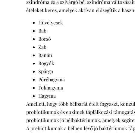
szindróma és a szivárgó bél szindróma változásait
ételeket keres, amelyek aktívan elősegítik a has
Hüvelyesek
Bab
Borsó
Zab
Banán
Bogyók
Spárga
Póréhagyma
Fokhagyma
Hagyma
Amellett, hogy több bélbarát ételt fogyaszt, konzu
probiotikumok és enzimek táplálkozási támogatás 
probiotikumok jó bélbaktériumok, amelyek segít
A prebiotikumok a bélben lévő jó baktériumok táp