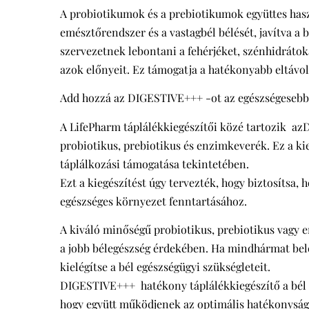
A probiotikumok és a prebiotikumok együttes haszn
emésztőrendszer és a vastagbél bélését, javítva a
szervezetnek lebontani a fehérjéket, szénhidrátoka
azok előnyeit. Ez támogatja a hatékonyabb eltávolí
Add hozzá az DIGESTIVE+++ -ot az egészségesebb
A LifePharm táplálékkiegészítői közé tartozik az
probiotikus, prebiotikus és enzimkeverék. Ez a kie
táplálkozási támogatása tekintetében.
Ezt a kiegészítést úgy tervezték, hogy biztosítsa
egészséges környezet fenntartásához.
A kiváló minőségű probiotikus, prebiotikus vagy e
a jobb bélegészség érdekében. Ha mindhármat belef
kielégítse a bél egészségügyi szükségleteit.
DIGESTIVE+++ hatékony táplálékkiegészítő a bél s
hogy együtt működjenek az optimális hatékonyság