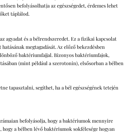
elentősen befolyásolhatja az egészségedet, érdemes lehet
őket táplálod.
 az agyadat és a bélrendszeredet. Ez a fizikai kapcsolat
lt hatásának megtagadását. Az előző bekezdésben
ülönböző baktériumfajjal. Bizonyos baktériumfajok,
tásában (mint például a szerotonin), elsősorban a bélben
tne tapasztalni, segíthet, ha a bél egészségének tetején
drámaian befolyásolja, hogy a baktériumok mennyire
, hogy a bélben lévő baktériumok sokfélesége hogyan