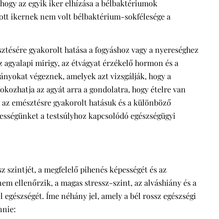
 hogy az egyik iker elhízása a bélbaktériumok
zott ikernek nem volt bélbaktérium-sokfélesége a
tésére gyakorolt hatása a fogyáshoz vagy a nyereséghez
z agyalapi mirigy, az étvágyat érzékelő hormon és a
ányokat végeznek, amelyek azt vizsgálják, hogy a
kozhatja az agyát arra a gondolatra, hogy ételre van
 az emésztésre gyakorolt hatásuk és a különböző
ességünket a testsúlyhoz kapcsolódó egészségügyi
sz szintjét, a megfelelő pihenés képességét és az
nem ellenőrzik, a magas stressz-szint, az alváshiány és a
 egészségét. Íme néhány jel, amely a bél rossz egészségi
nnie: