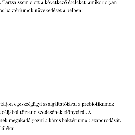
. Tartsa szem előtt a következő ételeket, amikor olyan
znos baktériumok növekedését a bélben:
ltáljon egészségügyi szolgáltatójával a prebiotikumok,
céljából történő szedésének előnyeiről. A
enek megakadályozni a káros baktériumok szaporodását.
lálékai.