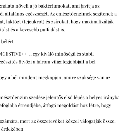
álata növeli a jó baktériumokat, ami javítja az
 bél általános egészségét. Az emésztőenzimek segítenek a
t, laktózt (tejcukrot) és zsírokat, hogy maximalizálják
tást és a kevesebb puffadást is.
 bélért
DIGESTIVE+++,, egy kiváló minőségű és stabil
gészítés ötvözi a három világ legjobbjait a bél
, hogy a bél mindent megkapjon, amire szüksége van az
mésztőenzim szedése jelentős első lépés a helyes irányba
oglalja étrendjébe, átfogó megoldást hoz létre, hogy
zámára, mert az összetevőket kézzel válogatják össze,
 érdekében.