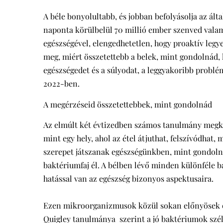
A béle bonyolultabb, és jobban befolyásolja az ált
naponta körülbelül 70 millió ember szenved vala
egészségével, elengedhetetlen, hogy proaktív leg
meg, miért összetettebb a belek, mint gondolnád, 
egészségedet és a súlyodat, a leggyakoribb problé
2022-ben.
A megérzéseid összetettebbek, mint gondolnád
Az elmúlt két évtizedben számos tanulmány megké
mint egy hely, ahol az étel átjuthat, felszívódhat,
szerepet játszanak egészségünkben, mint gondolná
baktériumfaj él. A bélben lévő minden különféle
hatással van az egészség bizonyos aspektusaira.
Ezen mikroorganizmusok közül sokan előnyösek és
Quigley tanulmánya szerint a jó baktériumok szél