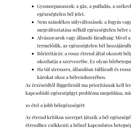
Gyomorpanaszok: a gáz, a puffadás, a székr
egészségtelen bél jelei.
Nem szándékos súlyváltozások: a fogyás vagy
megváltoztatása nélkül egészségtelen bélre u
Alvászavarok vagy állandó fáradtság: Mivel 
termelődik, az egészségtelen bél hozzájárulh
Bőrirritáció: a rossz étrend által okozott bél
okozhatja a szervezetbe. Ez olyan bőrbetegs
Ha túl stresszes, állandóan túlfáradt és ross
károkat okoz a bélrendszerében.
Az érzéseidtől függetlenül ma prioritásnak kell l
kapcsolódó egészségügyi probléma megoldása, mi
10 étel a jobb bélegészségért
Az étrend kritikus szerepet játszik a bél egészség
étrendhez csökkenti a bélnel kapcsolatos betegségek