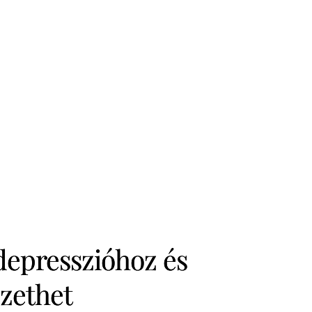
depresszióhoz és
zethet