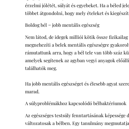
érzelmi jólétét, súlyát és egyebeket. Ha a béled j
többet átgondolni, hogy mely ételeket és kiegészít
Boldog bél = jobb mentális egészség
Nem látod, de idegek milliói kötik össze fizikailag
megnehezíti a belek mentális egészségre gyakoro
rámutattunk arra, hogy a bél tele van több száz k
amelyek segítenek az agyban vegyi anyagok előállí
találhatók meg.
Ha jobb mentális egészséget és élesebb agyat szere
marad.
A súlyproblémákhoz kapcsolódó bélbaktériumok
Az egészséges testsúly fenntartásának képessége 
változatosak a bélben. Egy tanulmány megmutatja