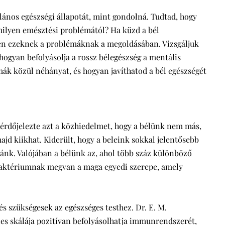
alános egészségi állapotát, mint gondolná. Tudtad, hogy
milyen emésztési problémától? Ha küzd a bél
yen ezeknek a problémáknak a megoldásában. Vizsgáljuk
hogyan befolyásolja a rossz bélegészség a mentális
mák közül néhányat, és hogyan javíthatod a bél egészségét
rdőjelezte azt a közhiedelmet, hogy a bélünk nem más,
 majd kiikhat. Kiderült, hogy a beleink sokkal jelentősebb
nk. Valójában a bélünk az, ahol több száz különböző
 baktériumnak megvan a maga egyedi szerepe, amely
 szükségesek az egészséges testhez. Dr. E. M.
es skálája pozitívan befolyásolhatja immunrendszerét,