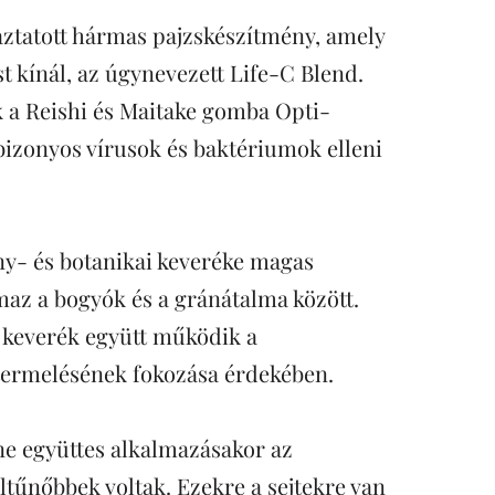
atott hármas pajzskészítmény, amely 
 kínál, az úgynevezett Life-C Blend. 
 a Reishi és Maitake gomba Opti-
bizonyos vírusok és baktériumok elleni 
 és botanikai keveréke magas 
maz a bogyók és a gránátalma között. 
 keverék együtt működik a 
 termelésének fokozása érdekében.
 együttes alkalmazásakor az 
űnőbbek voltak. Ezekre a sejtekre van 