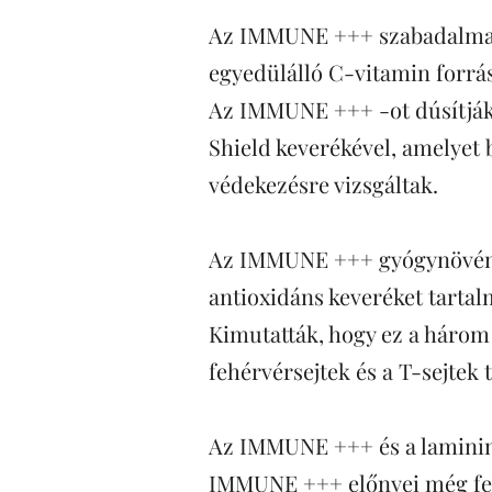
Az IMMUNE +++ szabadalmazt
egyedülálló C-vitamin forrást
Az IMMUNE +++ -ot dúsítják
Shield keverékével, amelyet 
védekezésre vizsgáltak. 
Az IMMUNE +++ gyógynövény-
antioxidáns keveréket tartal
Kimutatták, hogy ez a három
fehérvérsejtek és a T-sejtek
Az IMMUNE +++ és a laminine
IMMUNE +++ előnyei még felt