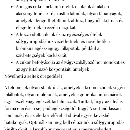
A magas cukortartalmú ételek és italok általában
alacsony fehérje- és rosttartalmúak, olyan tápanyagok,
amelyek elengedhetetlenek ahhoz, hogy jóllakottnak és
elégedettnek érezzék magukat.
A hozzáadott cukrok és az egészséges ételek
súlygyarapodáshoz vezethetnek, és növelhetik a
krónikus egészségügyi állapotok, például a
szívbetegségek kockázatát.
A cukor befolyásolja az étvágyszabályozó hormonokat és
az agy jutalmazó központjait, amelyek
Növelheti a sejtek öregedését
A telomerek olyan struktúrák, amelyek a kromoszómák végén
találhatók, olyan molekulák, amelyek a genetikai információk
egy részét vagy egészét tartalmazzák. Tudtad, hogy az ideális
forma elérése a sejtjeid egészségétől függ? A sejtjeid lassan
romlanak, és az életkor előrehaladtával egyre kevésbé
hatékonyak. Optimálisan meg kell célozniuk a súlygyarapodás
kiváltó okait: a lassabb anyagcserét és a megnövekedett