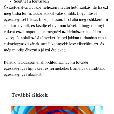
Segíthet a fogyásban
Összefoglalva, a cukor nehezen megtörhető szokás, de ha ezt
meg tudja tenni, akkor sokkal valószínűbb, hogy idővel
egészségesebb lesz. Kezdje lassan. Próbálja meg csökkenteni
a cukorbevitelt, és kezdje el nyomon követni, hogy mennyi
cukrot eszik naponta, ha megnézi az élelmiszercímkéken
szereplő táplálkozási tényeket. Minél jobban tudatában van a
cukorfogyasztásának, annál könnyebb lesz elkerülni azt, és
még mindig élvezni a jó ízű ételeket.
Kérjük, látogasson el shop.lifepharm.com további
egészségügyi tippekért és termékekért, amelyek elindítják
egészségügyi utazását!
További cikkek