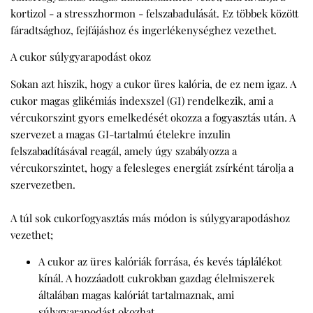
kortizol - a stresszhormon - felszabadulását. Ez többek között
fáradtsághoz, fejfájáshoz és ingerlékenységhez vezethet.
A cukor súlygyarapodást okoz
Sokan azt hiszik, hogy a cukor üres kalória, de ez nem igaz. A
cukor magas glikémiás indexszel (GI) rendelkezik, ami a
vércukorszint gyors emelkedését okozza a fogyasztás után. A
szervezet a magas GI-tartalmú ételekre inzulin
felszabadításával reagál, amely úgy szabályozza a
vércukorszintet, hogy a felesleges energiát zsírként tárolja a
szervezetben.
A túl sok cukorfogyasztás más módon is súlygyarapodáshoz
vezethet;
A cukor az üres kalóriák forrása, és kevés táplálékot
kínál. A hozzáadott cukrokban gazdag élelmiszerek
általában magas kalóriát tartalmaznak, ami
súlygyarapodást okozhat.