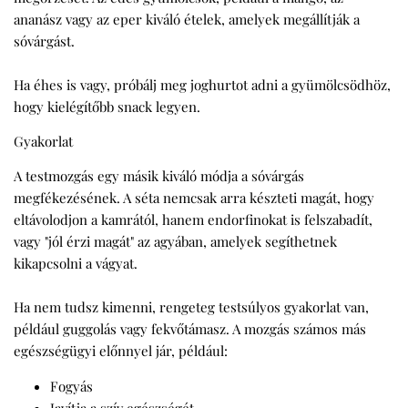
ananász vagy az eper kiváló ételek, amelyek megállítják a
sóvárgást.
Ha éhes is vagy, próbálj meg joghurtot adni a gyümölcsödhöz,
hogy kielégítőbb snack legyen.
Gyakorlat
A testmozgás egy másik kiváló módja a sóvárgás
megfékezésének. A séta nemcsak arra készteti magát, hogy
eltávolodjon a kamrától, hanem endorfinokat is felszabadít,
vagy "jól érzi magát" az agyában, amelyek segíthetnek
kikapcsolni a vágyat.
Ha nem tudsz kimenni, rengeteg testsúlyos gyakorlat van,
például guggolás vagy fekvőtámasz. A mozgás számos más
egészségügyi előnnyel jár, például:
Fogyás
Javítja a szív egészségét