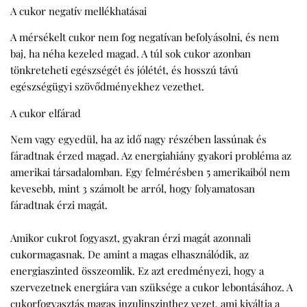
A cukor negatív mellékhatásai
A mérsékelt cukor nem fog negatívan befolyásolni, és nem
baj, ha néha kezeled magad. A túl sok cukor azonban
tönkreteheti egészségét és jólétét, és hosszú távú
egészségügyi szövődményekhez vezethet.
A cukor elfárad
Nem vagy egyedül, ha az idő nagy részében lassúnak és
fáradtnak érzed magad. Az energiahiány gyakori probléma az
amerikai társadalomban. Egy felmérésben 5 amerikaiból nem
kevesebb, mint 3 számolt be arról, hogy folyamatosan
fáradtnak érzi magát.
Amikor cukrot fogyaszt, gyakran érzi magát azonnali
cukormagasnak. De amint a magas elhasználódik, az
energiaszinted összeomlik. Ez azt eredményezi, hogy a
szervezetnek energiára van szüksége a cukor lebontásához. A
cukorfogyasztás magas inzulinszinthez vezet, ami kiváltja a