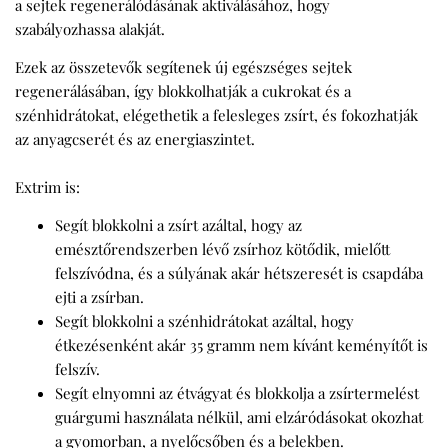
a sejtek regenerálódásának aktiválásához, hogy
szabályozhassa alakját.
Ezek az összetevők segítenek új egészséges sejtek
regenerálásában, így blokkolhatják a cukrokat és a
szénhidrátokat, elégethetik a felesleges zsírt, és fokozhatják
az anyagcserét és az energiaszintet.
Extrim is:
Segít blokkolni a zsírt azáltal, hogy az
emésztőrendszerben lévő zsírhoz kötődik, mielőtt
felszívódna, és a súlyának akár hétszeresét is csapdába
ejti a zsírban.
Segít blokkolni a szénhidrátokat azáltal, hogy
étkezésenként akár 35 gramm nem kívánt keményítőt is
felszív.
Segít elnyomni az étvágyat és blokkolja a zsírtermelést
guárgumi használata nélkül, ami elzáródásokat okozhat
a gyomorban, a nyelőcsőben és a belekben.