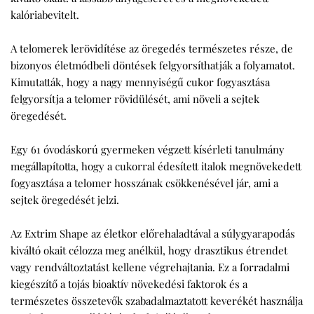
kalóriabevitelt.
A telomerek lerövidítése az öregedés természetes része, de
bizonyos életmódbeli döntések felgyorsíthatják a folyamatot.
Kimutatták, hogy a nagy mennyiségű cukor fogyasztása
felgyorsítja a telomer rövidülését, ami növeli a sejtek
öregedését.
Egy 61 óvodáskorú gyermeken végzett kísérleti tanulmány
megállapította, hogy a cukorral édesített italok megnövekedett
fogyasztása a telomer hosszának csökkenésével jár, ami a
sejtek öregedését jelzi.
Az Extrim Shape az életkor előrehaladtával a súlygyarapodás
kiváltó okait célozza meg anélkül, hogy drasztikus étrendet
vagy rendváltoztatást kellene végrehajtania. Ez a forradalmi
kiegészítő a tojás bioaktív növekedési faktorok és a
természetes összetevők szabadalmaztatott keverékét használja