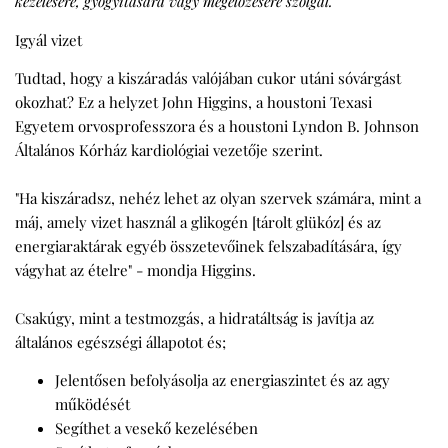
kezelésére, gyógyítására vagy megelőzésére szolgál.
Igyál vizet
Tudtad, hogy a kiszáradás valójában cukor utáni sóvárgást
okozhat? Ez a helyzet John Higgins, a houstoni Texasi
Egyetem orvosprofesszora és a houstoni Lyndon B. Johnson
Általános Kórház kardiológiai vezetője szerint.
"Ha kiszáradsz, nehéz lehet az olyan szervek számára, mint a
máj, amely vizet használ a glikogén [tárolt glükóz] és az
energiaraktárak egyéb összetevőinek felszabadítására, így
vágyhat az ételre" - mondja Higgins.
Csakúgy, mint a testmozgás, a hidratáltság is javítja az
általános egészségi állapotot és;
Jelentősen befolyásolja az energiaszintet és az agy
működését
Segíthet a vesekő kezelésében