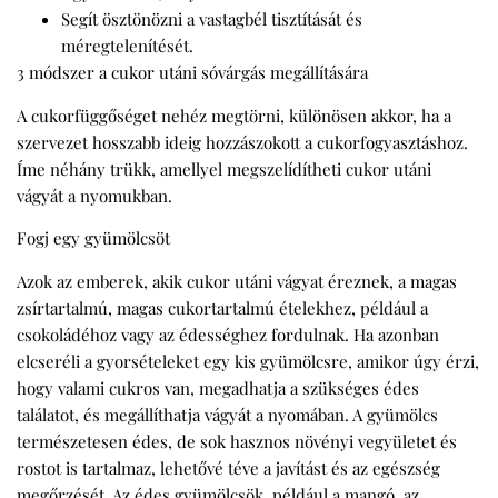
Segít ösztönözni a vastagbél tisztítását és
méregtelenítését.
3 módszer a cukor utáni sóvárgás megállítására
A cukorfüggőséget nehéz megtörni, különösen akkor, ha a
szervezet hosszabb ideig hozzászokott a cukorfogyasztáshoz.
Íme néhány trükk, amellyel megszelídítheti cukor utáni
vágyát a nyomukban.
Fogj egy gyümölcsöt
Azok az emberek, akik cukor utáni vágyat éreznek, a magas
zsírtartalmú, magas cukortartalmú ételekhez, például a
csokoládéhoz vagy az édességhez fordulnak. Ha azonban
elcseréli a gyorsételeket egy kis gyümölcsre, amikor úgy érzi,
hogy valami cukros van, megadhatja a szükséges édes
találatot, és megállíthatja vágyát a nyomában. A gyümölcs
természetesen édes, de sok hasznos növényi vegyületet és
rostot is tartalmaz, lehetővé téve a javítást és az egészség
megőrzését. Az édes gyümölcsök, például a mangó, az