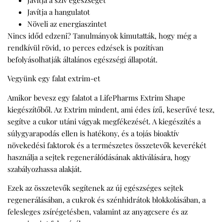
Javítja a hangulatot
Növeli az energiaszintet
Nincs időd edzeni? Tanulmányok kimutatták, hogy még a
rendkívül rövid, 10 perces edzések is pozitívan
befolyásolhatják általános egészségi állapotát.
Vegyünk egy falat extrim-et
Amikor bevesz egy falatot a LifePharms Extrim Shape
kiegészítőből. Az Extrim mindent, ami édes ízű, keserűvé tesz,
segítve a cukor utáni vágyak megfékezését. A kiegészítés a
súlygyarapodás ellen is hatékony, és a tojás bioaktív
növekedési faktorok és a természetes összetevők keverékét
használja a sejtek regenerálódásának aktiválására, hogy
szabályozhassa alakját.
Ezek az összetevők segítenek az új egészséges sejtek
regenerálásában, a cukrok és szénhidrátok blokkolásában, a
felesleges zsírégetésben, valamint az anyagcsere és az