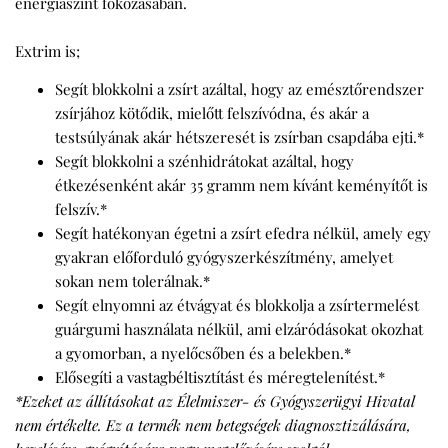
energiaszint fokozásában.
Extrim is;
Segít blokkolni a zsírt azáltal, hogy az emésztőrendszer
zsírjához kötődik, mielőtt felszívódna, és akár a
testsúlyának akár hétszeresét is zsírban csapdába ejti.*
Segít blokkolni a szénhidrátokat azáltal, hogy
étkezésenként akár 35 gramm nem kívánt keményítőt is
felszív.*
Segít hatékonyan égetni a zsírt efedra nélkül, amely egy
gyakran előforduló gyógyszerkészítmény, amelyet
sokan nem tolerálnak.*
Segít elnyomni az étvágyat és blokkolja a zsírtermelést
guárgumi használata nélkül, ami elzáródásokat okozhat
a gyomorban, a nyelőcsőben és a belekben.*
Elősegíti a vastagbéltisztítást és méregtelenítést.*
*Ezeket az állításokat az Élelmiszer- és Gyógyszerügyi Hivatal
nem értékelte. Ez a termék nem betegségek diagnosztizálására,