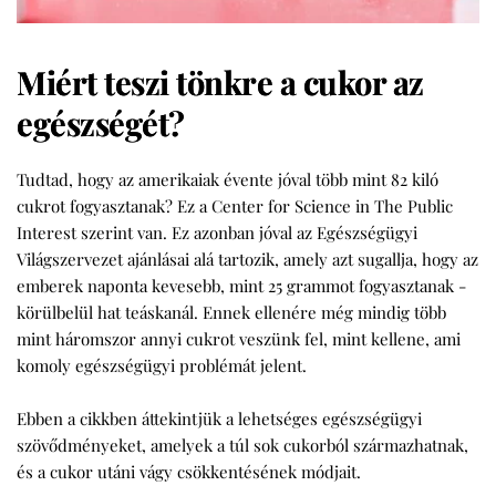
Miért teszi tönkre a cukor az
egészségét?
Tudtad, hogy az amerikaiak évente jóval több mint 82 kiló
cukrot fogyasztanak? Ez a Center for Science in The Public
Interest szerint van. Ez azonban jóval az Egészségügyi
Világszervezet ajánlásai alá tartozik, amely azt sugallja, hogy az
emberek naponta kevesebb, mint 25 grammot fogyasztanak -
körülbelül hat teáskanál. Ennek ellenére még mindig több
mint háromszor annyi cukrot veszünk fel, mint kellene, ami
komoly egészségügyi problémát jelent.
Ebben a cikkben áttekintjük a lehetséges egészségügyi
szövődményeket, amelyek a túl sok cukorból származhatnak,
és a cukor utáni vágy csökkentésének módjait.