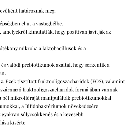
tevőként határoznak meg:
épségben eljut a vastagbélbe.
 amelyekről kimutatták, hogy pozitívan javítják az
jótékony mikroba a laktobacillusok és a
, és valódi prebiotikumok azáltal, hogy serkentik a
en.
 Ezek tisztított fruktooligoszacharidok (FOS), valamint
l származó fruktooligoszacharidok formájában vannak
 a bél mikroflóráját manipulálták prebiotikumokkal
ikumokkal, a Bifidobaktériumok növekedésére
t gyakran súlycsökkenés és a kevesebb
ása kísérte.