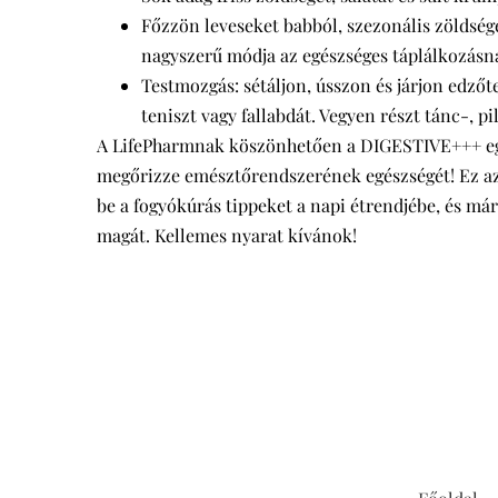
Főzzön leveseket babból, szezonális zöldség
nagyszerű módja az egészséges táplálkozásna
Testmozgás: sétáljon, ússzon és járjon edzőt
teniszt vagy fallabdát. Vegyen részt tánc-, p
A LifePharmnak köszönhetően a DIGESTIVE+++ eg
megőrizze emésztőrendszerének egészségét! Ez az e
be a fogyókúrás tippeket a napi étrendjébe, és má
magát. Kellemes nyarat kívánok!