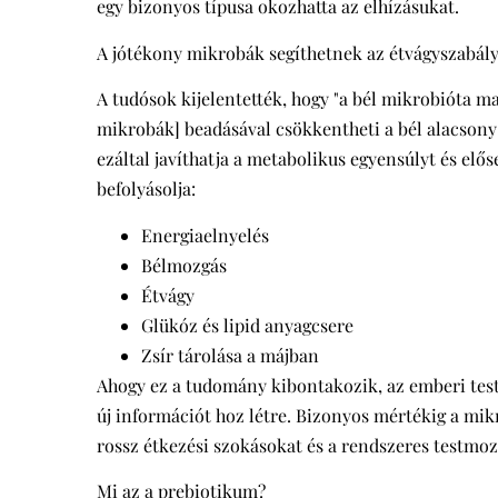
egy bizonyos típusa okozhatta az elhízásukat.
A jótékony mikrobák segíthetnek az étvágyszabál
A tudósok kijelentették, hogy "a bél mikrobióta 
mikrobák] beadásával csökkentheti a bél alacsony f
ezáltal javíthatja a metabolikus egyensúlyt és elős
befolyásolja:
Energiaelnyelés
Bélmozgás
Étvágy
Glükóz és lipid anyagcsere
Zsír tárolása a májban
Ahogy ez a tudomány kibontakozik, az emberi test
új információt hoz létre. Bizonyos mértékig a mik
rossz étkezési szokásokat és a rendszeres testmoz
Mi az a prebiotikum?