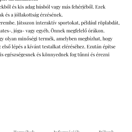
ekből és kis adag húsból vagy más fehérjéből. Ezek
k és a jóllakottság érzésének.
erembe. Játsszon interaktív sportokat, például röplabdát,
ilates-, jóga- vagy egyéb, Önnek megfelelő órákon.
y olyan minőségi termék, amelyben megbízhat, hogy
lső lépés a kívánt testalkat eléréséhez. Ezután építse
ris egészségesnek és könnyednek fog tűnni és érezni