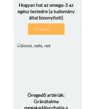
Hogyan hat az omega-3 az
egész testedre (a tudomány
által bizonyított)
Tovább
Öregedő artériák:
Gránátalma
megakadályozhatja a