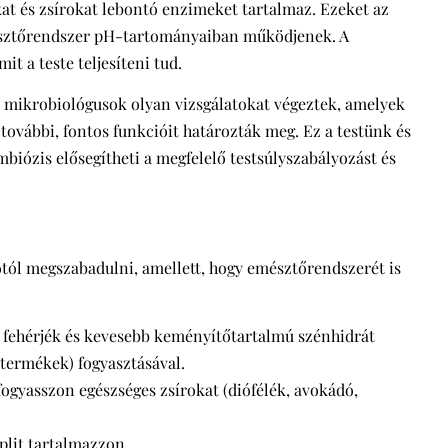
t és zsírokat lebontó enzimeket tartalmaz. Ezeket az
mésztőrendszer pH-tartományaiban működjenek. A
t a teste teljesíteni tud.
 mikrobiológusok olyan vizsgálatokat végeztek, amelyek
további, fontos funkcióit határozták meg. Ez a testünk és
biózis elősegítheti a megfelelő testsúlyszabályozást és
lótól megszabadulni, amellett, hogy emésztőrendszerét is
y fehérjék és kevesebb keményítőtartalmú szénhidrát
 termékek) fogyasztásával.
fogyasszon egészséges zsírokat (diófélék, avokádó,
mplit tartalmazzon.