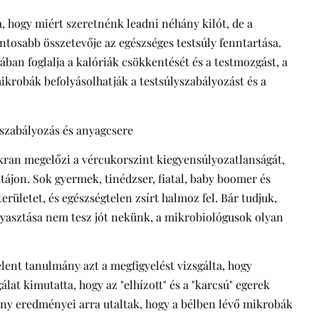
hogy miért szeretnénk leadni néhány kilót, de a
ntosabb összetevője az egészséges testsúly fenntartása.
ban foglalja a kalóriák csökkentését és a testmozgást, a
ikrobák befolyásolhatják a testsúlyszabályozást és a
yszabályozás és anyagcsere
kran megelőzi a vércukorszint kiegyensúlyozatlanságát,
tájon. Sok gyermek, tinédzser, fiatal, baby boomer és
rületet, és egészségtelen zsírt halmoz fel. Bár tudjuk,
gyasztása nem tesz jót nekünk, a mikrobiológusok olyan
lent tanulmány azt a megfigyelést vizsgálta, hogy
lat kimutatta, hogy az "elhízott" és a "karcsú" egerek
ny eredményei arra utaltak, hogy a bélben lévő mikrobák