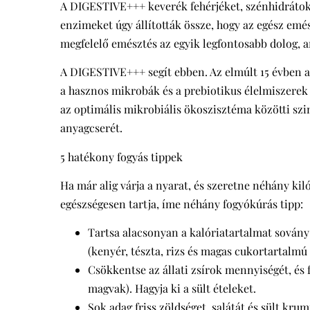
A DIGESTIVE+++ keverék fehérjéket, szénhidrátoka
enzimeket úgy állították össze, hogy az egész e
megfelelő emésztés az egyik legfontosabb dolog, ami
A DIGESTIVE+++ segít ebben. Az elmúlt 15 évben a
a hasznos mikrobák és a prebiotikus élelmiszerek 
az optimális mikrobiális ökoszisztéma közötti szim
anyagcserét.
5 hatékony fogyás tippek
Ha már alig várja a nyarat, és szeretne néhány ki
egészségesen tartja, íme néhány fogyókúrás tipp:
Tartsa alacsonyan a kalóriatartalmat sován
(kenyér, tészta, rizs és magas cukortartalmú
Csökkentse az állati zsírok mennyiségét, és 
magvak). Hagyja ki a sült ételeket.
Sok adag friss zöldséget, salátát és sült kru