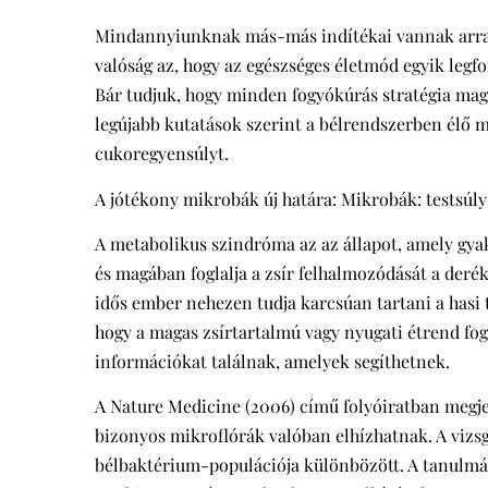
Mindannyiunknak más-más indítékai vannak arra, 
valóság az, hogy az egészséges életmód egyik legfo
Bár tudjuk, hogy minden fogyókúrás stratégia magá
legújabb kutatások szerint a bélrendszerben élő m
cukoregyensúlyt.
A jótékony mikrobák új határa: Mikrobák: testsúl
A metabolikus szindróma az az állapot, amely gya
és magában foglalja a zsír felhalmozódását a derék
idős ember nehezen tudja karcsúan tartani a hasi te
hogy a magas zsírtartalmú vagy nyugati étrend fo
információkat találnak, amelyek segíthetnek.
A Nature Medicine (2006) című folyóiratban megje
bizonyos mikroflórák valóban elhízhatnak. A vizsgá
bélbaktérium-populációja különbözött. A tanulmá