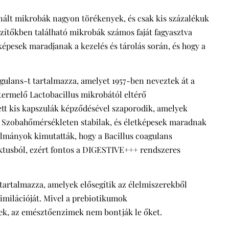
nált mikrobák nagyon törékenyek, és csak kis százalékuk
észítőkben található mikrobák számos faját fagyasztva
tképesek maradjanak a kezelés és tárolás során, és hogy a
gulans-t tartalmazza, amelyet 1957-ben neveztek át a
vtermelő Lactobacillus mikrobától eltérő
tt kis kapszulák képződésével szaporodik, amelyek
k. Szobahőmérsékleten stabilak, és életképesek maradnak
nulmányok kimutatták, hogy a Bacillus coagulans
raktusból, ezért fontos a DIGESTIVE+++ rendszeres
tartalmazza, amelyek elősegítik az élelmiszerekből
imilációját. Mivel a prebiotikumok
sűek, az emésztőenzimek nem bontják le őket.