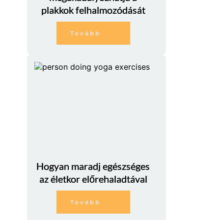
plakkok felhalmozódását
Tovább
Hogyan maradj egészséges
az életkor előrehaladtával
Tovább