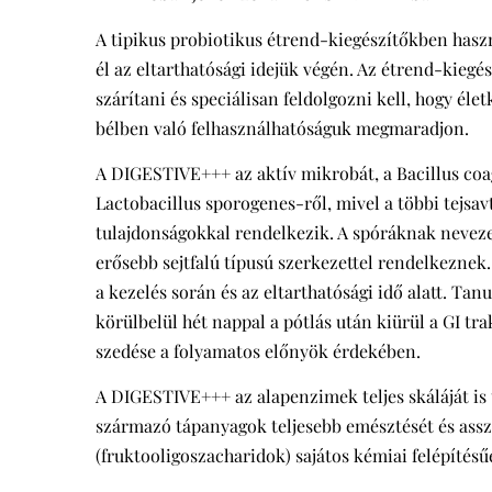
A tipikus probiotikus étrend-kiegészítőkben hasz
él az eltarthatósági idejük végén. Az étrend-kieg
szárítani és speciálisan feldolgozni kell, hogy éle
bélben való felhasználhatóságuk megmaradjon.
A DIGESTIVE+++ az aktív mikrobát, a Bacillus coa
Lactobacillus sporogenes-ről, mivel a többi tejsa
tulajdonságokkal rendelkezik. A spóráknak neveze
erősebb sejtfalú típusú szerkezettel rendelkezne
a kezelés során és az eltarthatósági idő alatt. Ta
körülbelül hét nappal a pótlás után kiürül a GI t
szedése a folyamatos előnyök érdekében.
A DIGESTIVE+++ az alapenzimek teljes skáláját is 
származó tápanyagok teljesebb emésztését és assz
(fruktooligoszacharidok) sajátos kémiai felépíté