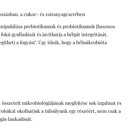
yozásban, a cukor- és zsíranyagcserében
manipulálása prebiotikumok és probiotikumok [hasznos
okú gyulladását és javíthatja a bélgát integritását,
egítheti a fogyást". Úgy tűnik, hogy a bélmikrobióta
 összetett mikrobiológiájának megfejtése sok izgalmat és
robákat okolhatjuk a túlsúlyunk egy részéért, nem csak a
gás lankadását.