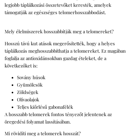
legjobb táplálkozási összetevőket keresték, amelyek
támogatják az egészséges telomerhosszabbodást.
Mely élelmiszerek hosszabbítják meg a telomereket?
Hosszú távú kut atások megerősítették, hogy a helyes
táplálkozás meghosszabbíthatja a telomereket. Ez magában
foglalja az antioxidánsokban gazdag ételeket, de a
következőket is:
Sovány húsok
Gyümölcsök
Zöldségek
Olívaolajok
Teljes kiőrlésű gabonafélék
A hosszabb telomerek fontos tényezőt jelentenek az
öregedési folyamat lassításában.
Mi rövidíti meg a telomerek hosszát?