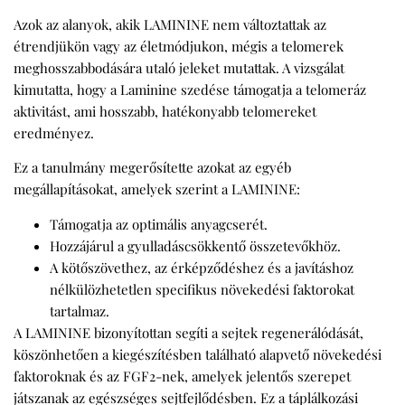
Azok az alanyok, akik LAMININE nem változtattak az
étrendjükön vagy az életmódjukon, mégis a telomerek
meghosszabbodására utaló jeleket mutattak. A vizsgálat
kimutatta, hogy a Laminine szedése támogatja a telomeráz
aktivitást, ami hosszabb, hatékonyabb telomereket
eredményez.
Ez a tanulmány megerősítette azokat az egyéb
megállapításokat, amelyek szerint a LAMININE:
Támogatja az optimális anyagcserét.
Hozzájárul a gyulladáscsökkentő összetevőkhöz.
A kötőszövethez, az érképződéshez és a javításhoz
nélkülözhetetlen specifikus növekedési faktorokat
tartalmaz.
A LAMININE bizonyítottan segíti a sejtek regenerálódását,
köszönhetően a kiegészítésben található alapvető növekedési
faktoroknak és az FGF2-nek, amelyek jelentős szerepet
játszanak az egészséges sejtfejlődésben. Ez a táplálkozási