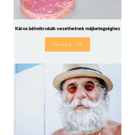
Káros bélmikrobák vezethetnek májbetegséghez
Tovább