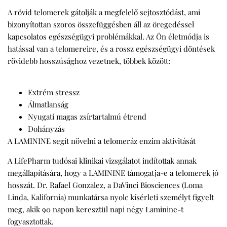
A rövid telomerek gátolják a megfelelő sejtosztódást, ami
bizonyítottan szoros összefüggésben áll az öregedéssel
kapcsolatos egészségügyi problémákkal. Az Ön életmódja is
hatással van a telomereire, és a rossz egészségügyi döntések
rövidebb hosszúsághoz vezetnek, többek között:
Extrém stressz
Álmatlanság
Nyugati magas zsírtartalmú étrend
Dohányzás
A LAMININE segít növelni a telomeráz enzim aktivitását
A LifePharm tudósai klinikai vizsgálatot indítottak annak
megállapítására, hogy a LAMININE támogatja-e a telomerek jó
hosszát. Dr. Rafael Gonzalez, a DaVinci Biosciences (Loma
Linda, Kalifornia) munkatársa nyolc kísérleti személyt figyelt
meg, akik 90 napon keresztül napi négy Laminine-t
fogyasztottak.