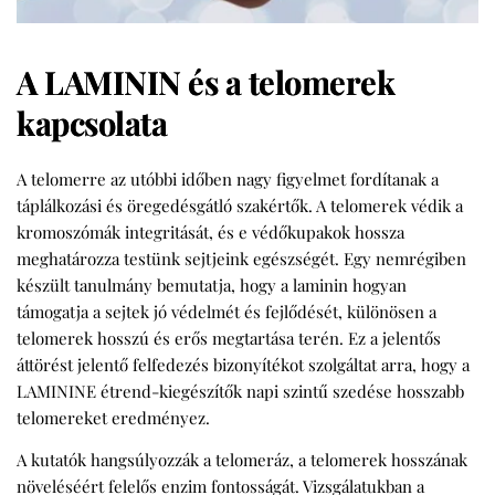
A LAMININ és a telomerek
kapcsolata
A telomerre az utóbbi időben nagy figyelmet fordítanak a
táplálkozási és öregedésgátló szakértők. A telomerek védik a
kromoszómák integritását, és e védőkupakok hossza
meghatározza testünk sejtjeink egészségét. Egy nemrégiben
készült tanulmány bemutatja, hogy a laminin hogyan
támogatja a sejtek jó védelmét és fejlődését, különösen a
telomerek hosszú és erős megtartása terén. Ez a jelentős
áttörést jelentő felfedezés bizonyítékot szolgáltat arra, hogy a
LAMININE étrend-kiegészítők napi szintű szedése hosszabb
telomereket eredményez.
A kutatók hangsúlyozzák a telomeráz, a telomerek hosszának
növeléséért felelős enzim fontosságát. Vizsgálatukban a