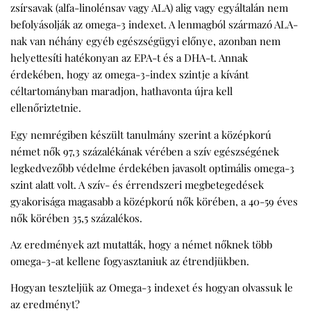
zsírsavak (alfa-linolénsav vagy ALA) alig vagy egyáltalán nem
befolyásolják az omega-3 indexet. A lenmagból származó ALA-
nak van néhány egyéb egészségügyi előnye, azonban nem
helyettesíti hatékonyan az EPA-t és a DHA-t. Annak
érdekében, hogy az omega-3-index szintje a kívánt
céltartományban maradjon, hathavonta újra kell
ellenőriztetnie.
Egy nemrégiben készült tanulmány szerint a középkorú
német nők 97,3 százalékának vérében a szív egészségének
legkedvezőbb védelme érdekében javasolt optimális omega-3
szint alatt volt. A szív- és érrendszeri megbetegedések
gyakorisága magasabb a középkorú nők körében, a 40-59 éves
nők körében 35,5 százalékos.
Az eredmények azt mutatták, hogy a német nőknek több
omega-3-at kellene fogyasztaniuk az étrendjükben.
Hogyan teszteljük az Omega-3 indexet és hogyan olvassuk le
az eredményt?