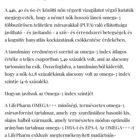
A 446, 40 és 60 év közötti nőn végzett vizsgálatot végző kutatók
megjegyezték, hogy a német nők hosszú láncú omega-3
többszörösen telítetlen zsírsavakkal (PUFA) való ellátottsága
javítható - és javítandó - a szív- és érrendszeri betegségek és
a kognitív hanyatlás kockázatának csökkentése érdekében.
A tanulmány eredményei szerint az omega-3 index átlagos
értéke a teljes csoportban 5,49 százalék volt, ami az alacsony
tartományba esik. Összefoglalva, a tanulmányból kiderült,
hogy a nők 62,8 százalékának alacsony volt az omega-3 index
szintje (4-6 százalék).
Hogyan javítsuk az Omega-3 index szintjét
A LifePharm OMEGA+++ minőségi, természetes omega-3
zsírsavforrást tartalmaz, amely egy szardíniához hasonló kis,
olajos halból származik, amely természetes módon optimális
arányban tartalmaz omega-3 DHA-t és EPA-t. Az OMEGA+++-t
a LifePharm exkluzív megtermékenyített madártojás-