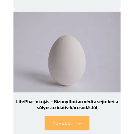
LifePharm tojás – Bizonyítottan védi a sejteket a
súlyos oxidatív károsodástól
Tovább