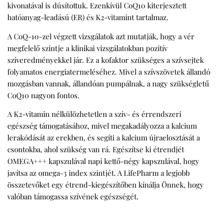
kivonatával is dúsítottuk. Ezenkívül CoQ10 kiterjesztett
hatóanyag-leadású (ER) és K2-vitamint tartalmaz.
A CoQ-10-zel végzett vizsgálatok azt mutatják, hogy a vér
megfelelő szintje a klinikai vizsgálatokban pozitív
szíveredményekkel jár. Ez a kofaktor szükséges a szívsejtek
folyamatos energiatermeléséhez. Mivel a szívszövetek állandó
mozgásban vannak, állandóan pumpálnak, a nagy szükségletű
CoQ10 nagyon fontos.
A K2-vitamin nélkülözhetetlen a szív- és érrendszeri
egészség támogatásához, mivel megakadályozza a kalcium
lerakódását az erekben, és segíti a kalcium újraelosztását a
csontokba, ahol szükség van rá. Egészítse ki étrendjét
OMEGA+++ kapszulával napi kettő-négy kapszulával, hogy
javítsa az omega-3 index szintjét. A LifePharm a legjobb
összetevőket egy étrend-kiegészítőben kínálja Önnek, hogy
valóban támogassa szívének egészségét.