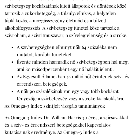
szívbetegség kockázatának kitett állapotok és döntések közé
tartozik a cukorbetegség, a túlsúly/elhízás, a helytelen
táplálkozás, a mozgásszegény életmód és a túlzott
alkoholfogyasztás. A szívbetegség tünetei közé tartozik a
szívroham, a szívritmuszavar, a szívelégtelenség és a stroke.
A szívbetegségben elhunyt nők 64 százaléka nem
mutatott korábbi tüneteket.
Évente minden harmadik nő szívbetegségben hal meg,
ami 80 másodpercenként egy nő halálát jelenti.
Az Egyesült Államokban 44 millió nőt érintenek szív- és
érrendszeri betegségek.
A nők 90 százalékának van egy vagy több kockázati
tényezője a szívbetegség vagy a stroke kialakulására.
Az Omega-3 index szintjeit vizsgáló tanulmányok
Az Omega-3 Index Dr. William Harris 30 éves, a zsírsavakkal
és a szív- és érrendszeri betegségekkel kapcsolatos
kutatásainak eredménye. Az Omega-3 Index a