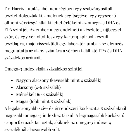
Dr. Harris kutatásaiból nemrégiben egy szabványosított
tesztet dolgoztak ki, amelynek segítségével egy egyszerű
otthoni vérvizsgálattal ki lehet értékelni az omega-3 DHA és
EPA szintjét. Az ember megrendelheti a készletet, ujjbegyet
szúr, és egy vérfoltot tesz egy kartonpapírból készült
tesztlapra, majd visszaküldi egy laboratóriumba.4 Az elemzés
megmutatja az alany számára a vérben található EPA és DHA
százalékos arányát.
Omega-3 index skála százalékos szintjei:
Nagyon alacsony (kevesebb mint 4 százalék)
Alacsony (4-6 százalék)
Mérsékelt (6-8 százalék)
Magas (több mint 8 százalék)
A legalacsonyabb szív- és érrendszeri kockázat a 8 százaléknál
magasabb omega-3 indexhez társul. A legmagasabb kockázatú
csoportba azok tartoztak, akiknek az omega-3 indexe 4
százaléknál alacsonyabb volt.