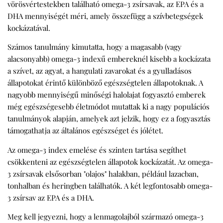
vörösvértestekben található omega-3 zsírsavak, az EPA és a
DHA mennyiségét méri, amely összefügg a szívbetegségek
kockázatával.
Számos tanulmány kimutatta, hogy a magasabb (vagy
alacsonyabb) omega-3 indexű embereknél kisebb a kockázata
a szívet, az agyat, a hangulati zavarokat és a gyulladásos
állapotokat érintő különböző egészségtelen állapotoknak. A
nagyobb mennyiségű minőségi halolajat fogyasztó emberek
még egészségesebb életmódot mutattak ki a nagy populációs
tanulmányok alapján, amelyek azt jelzik, hogy ez a fogyasztás
támogathatja az általános egészséget és jólétet.
Az omega-3 index emelése és szinten tartása segíthet
csökkenteni az egészségtelen állapotok kockázatát. Az omega-
3 zsírsavak elsősorban "olajos" halakban, például lazacban,
tonhalban és heringben találhatók. A két legfontosabb omega-
3 zsírsav az EPA és a DHA.
Meg kell jegyezni, hogy a lenmagolajból származó omega-3