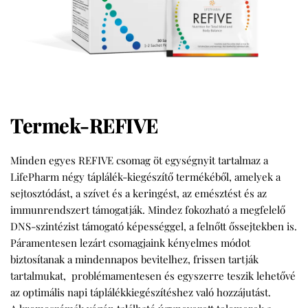
Termek-REFIVE
Minden egyes REFIVE csomag öt egységnyit tartalmaz a
LifePharm négy táplálék-kiegészítő termékéből, amelyek a
sejtosztódást, a szívet és a keringést, az emésztést és az
immunrendszert támogatják. Mindez fokozható a megfelelő
DNS-szintézist támogató képességgel, a felnőtt őssejtekben is.
Páramentesen lezárt csomagjaink kényelmes módot
biztosítanak a mindennapos bevitelhez, frissen tartják
tartalmukat, problémamentesen és egyszerre teszik lehetővé
az optimális napi táplálékkiegészítéshez való hozzájutást.