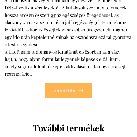
A kromoszómák végén található úgynevezett telomerek a
DNS-t védik a sérülésektől. A kutatások szerint a telomerek
hossza erősen összefügg az egészséges öregedéssel, az
alacsony stressz-szinttel és a jobb egészséggel. Ha a telomer
lerövidül, akkor az őssejtek gyorsabban öregszenek, mígnem
egy idő után képtelenné válnak az osztódásra ezáltal gyorsítva
a test öregedését.
A LifePharm tudományos kutatásait elsősorban az a vágy
hajtja, hogy olyan formulát legyenek képesek előállítani,
amely segíti a felnőtt őssejtek aktiválását és támogatja a sejt-
regenerációt.
Vásárlás
További termékek