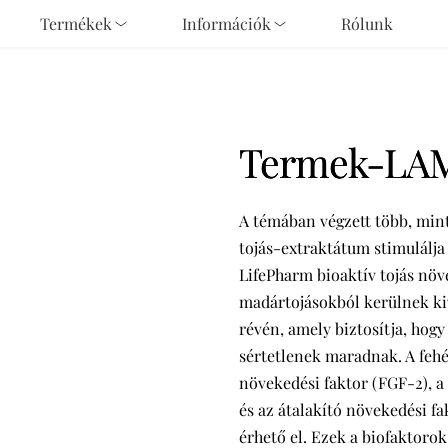
Termékek
Információk
Rólunk
Termek-LA
A témában végzett több, mint
tojás-extraktátum stimulálja 
LifePharm bioaktív tojás nö
madártojásokból kerülnek kiv
révén, amely biztosítja, hog
sértetlenek maradnak. A fehér
növekedési faktor (FGF-2), 
és az átalakító növekedési f
érhető el. Ezek a biofaktorok