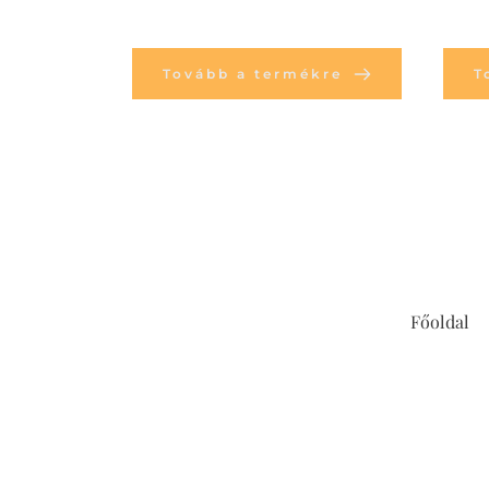
Tovább a termékre
T
Főoldal