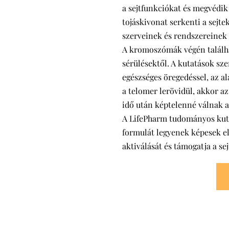
a sejtfunkciókat és megvédi
tojáskivonat serkenti a sejte
szerveinek és rendszereinek 
A kromoszómák végén találha
sérülésektől. A kutatások sz
egészséges öregedéssel, az al
a telomer lerövidül, akkor 
idő után képtelenné válnak az
A LifePharm tudományos kutat
formulát legyenek képesek elő
aktiválását és támogatja a se