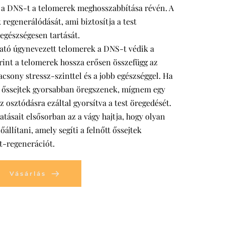
k a DNS-t a telomerek meghosszabbítása révén. A
k regenerálódását, ami biztosítja a test
egészségesen tartását.
tó úgynevezett telomerek a DNS-t védik a
erint a telomerek hossza erősen összefügg az
acsony stressz-szinttel és a jobb egészséggel. Ha
az őssejtek gyorsabban öregszenek, mígnem egy
 osztódásra ezáltal gyorsítva a test öregedését.
ásait elsősorban az a vágy hajtja, hogy olyan
állítani, amely segíti a felnőtt őssejtek
jt-regenerációt.
Vásárlás