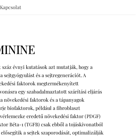
Kapcsolat
MININE
 száz évnyi kutatások azt mutatják, hogy a
a sejtgyógyulást és a sejtregenerációt. A
vekedési faktorok megtermékenyített
onásra egy szabadalmaztatott szárítási eljárás
y a növekedési faktorok és a tápanyagok
je biofaktorok, például a fibroblaszt
a vérlemezke eredetű növekedési faktor (PDGF)
aktor Béta-1 (TGFB) csak ebből a tojáskivonatból
 elősegítik a sejtek szaporodását, optimalizálják