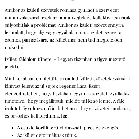
Amikor az ízületi szövetek romlása gyulladt a szervezet
immunválaszával, ezek az immunsejtek és kollektív reakcióik
súlyosbítják a problémát. Amikor az ízületi szövet annyira
leromlott, hogy alig vagy egyáltalán nincs ízületi szövet a
csontok párnázására, az ízület már nem tud megfelelően
működni.
Ízületi fájdalom tünetei - Legyen tisztában a figyelmeztető
jelekkel
Mint korábban említettük, a romlott ízületi szövetek számára
kihívást jelent az új sejtek regenerálása. Ezért
elengedhetetlen, hogy tisztában legyünk az ízületi gyulladás
tüneteivel, hogy megállítsuk, mielőtt túl késő lenne. A fájó
ízületek figyelmeztető jel lehet arra, hogy szövetei romlanak,
és orvoshoz kell fordulnia, ha:
A csukló körüli terület duzzadt, piros és gyengéd.
Az ízület deformáltnak tűnik.