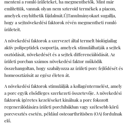
menteni a romló ízületeket, ha megmenthetők. Mint már
említettük, vannak olyan nem szteroid termékek a piacon,
amelyek enyhíthetik fájdalmát.ÚjTanulmányokazt sugallja,
hogy a sejtnövekedési faktorok révén megmentheti romló
ízületeit.
A növekedési faktorok a szervezet által termelt biológiailag
aktív polipeptidek csoportja, amelyek stimulálhatják a sejtek
osztódását, növekedését és a sejtek differenciálódását. Az
ízületi porcban számos növekedési faktor működik
összehangoltan, hogy szabályozza az ízületi porc fejlődését és
homeosztázisát az egész életen át.
A növekedési faktorok stimulálják a kollagéntermelést, amely
a porc egyik elsődleges szerkezeti összetevője. A növekedési
faktorok ígéretes kezeléseket kínálnak a porc fokozott
regenerálódására ízületi porchibákban vagy szélesebb körű
porcvesztés esetén, például osteoarthritisben (OA) fordulnak
elő.