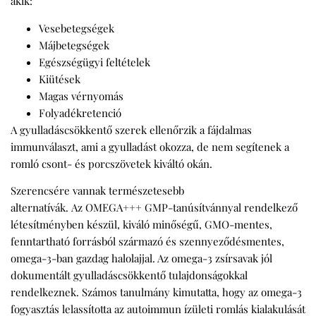
akik:
Vesebetegségek
Májbetegségek
Egészségügyi feltételek
Kiütések
Magas vérnyomás
Folyadékretenció
A gyulladáscsökkentő szerek ellenőrzik a fájdalmas
immunválaszt, ami a gyulladást okozza, de nem segítenek a
romló csont- és porcszövetek kiváltó okán.
Szerencsére vannak természetesebb
alternatívák. Az OMEGA+++ GMP-tanúsítvánnyal rendelkező
létesítményben készül, kiváló minőségű, GMO-mentes,
fenntartható forrásból származó és szennyeződésmentes,
omega-3-ban gazdag halolajjal. Az omega-3 zsírsavak jól
dokumentált gyulladáscsökkentő tulajdonságokkal
rendelkeznek. Számos tanulmány kimutatta, hogy az omega-3
fogyasztás lelassította az autoimmun ízületi romlás kialakulását