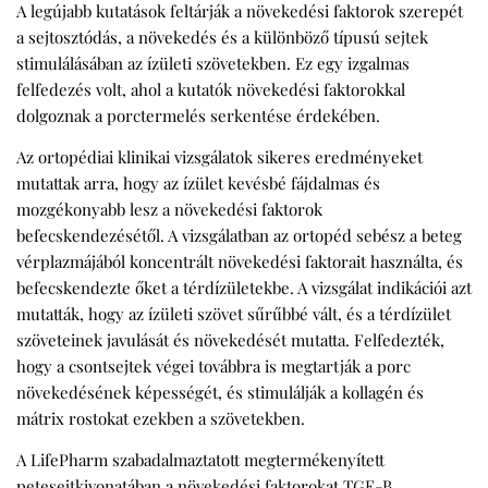
A legújabb kutatások feltárják a növekedési faktorok szerepét
a sejtosztódás, a növekedés és a különböző típusú sejtek
stimulálásában az ízületi szövetekben. Ez egy izgalmas
felfedezés volt, ahol a kutatók növekedési faktorokkal
dolgoznak a porctermelés serkentése érdekében.
Az ortopédiai klinikai vizsgálatok sikeres eredményeket
mutattak arra, hogy az ízület kevésbé fájdalmas és
mozgékonyabb lesz a növekedési faktorok
befecskendezésétől. A vizsgálatban az ortopéd sebész a beteg
vérplazmájából koncentrált növekedési faktorait használta, és
befecskendezte őket a térdízületekbe. A vizsgálat indikációi azt
mutatták, hogy az ízületi szövet sűrűbbé vált, és a térdízület
szöveteinek javulását és növekedését mutatta. Felfedezték,
hogy a csontsejtek végei továbbra is megtartják a porc
növekedésének képességét, és stimulálják a kollagén és
mátrix rostokat ezekben a szövetekben.
A LifePharm szabadalmaztatott megtermékenyített
petesejtkivonatában a növekedési faktorokat TGF-B