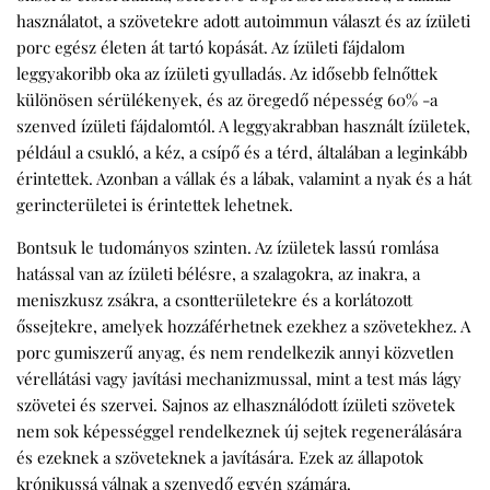
használatot, a szövetekre adott autoimmun választ és az ízületi
porc egész életen át tartó kopását. Az ízületi fájdalom
leggyakoribb oka az ízületi gyulladás. Az idősebb felnőttek
különösen sérülékenyek, és az öregedő népesség 60% -a
szenved ízületi fájdalomtól. A leggyakrabban használt ízületek,
például a csukló, a kéz, a csípő és a térd, általában a leginkább
érintettek. Azonban a vállak és a lábak, valamint a nyak és a hát
gerincterületei is érintettek lehetnek.
Bontsuk le tudományos szinten. Az ízületek lassú romlása
hatással van az ízületi bélésre, a szalagokra, az inakra, a
meniszkusz zsákra, a csontterületekre és a korlátozott
őssejtekre, amelyek hozzáférhetnek ezekhez a szövetekhez. A
porc gumiszerű anyag, és nem rendelkezik annyi közvetlen
vérellátási vagy javítási mechanizmussal, mint a test más lágy
szövetei és szervei. Sajnos az elhasználódott ízületi szövetek
nem sok képességgel rendelkeznek új sejtek regenerálására
és ezeknek a szöveteknek a javítására. Ezek az állapotok
krónikussá válnak a szenvedő egyén számára.