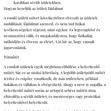
korábban sérült ízületekben.
Hogyan kezeljük az ízületi fájdalmat
A romló ízületi szövet következtében elveszíti az ízületek
mobilitását, fájdalmat szenved, és nem tud fizikai
tevékenységeket végezni, mint egykor. Ez legyengítővé és
nyomasztóvá válik, és megakadályozza, hogy fizikailag
működjön és élvezze az életet. A jó hír az, hogy vannak
jogorvoslatok.
Pótműtét
A romlott ízületek egyik megkönnyebbülése a helyettesítő
műtét, bár ez az utolsó lehetőség. A legtöbb ízületpótló műtét
térdre és csípőre vonatkozik, de más ízületeken, például
bokákon és vállakon is elvégezhető. Ahogy a neve is sugallja, a
helyettesítő műtét során az ortopéd sebész műtéti úton
eltávolítja a sérült ízületet, és mesterséges vagy protetikai
helyettesítővel helyettesíti.