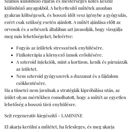
Számos különböző eljárás és mesterséges kötés készül
különböző anyagokból. A helyettesítő műtétek azonban
gyakran költségesek, és hosszú időt vesz igénybe a gyógyulás,
ezért csak szükség esetén ajánlott. A műtét ajánlása előtt az
orvosok és a sebészek általában azt javasolják, hogy vizsgálja
meg más lehetőségeket, beleértve:
Fogyás az ízületek stresszének enyhítésére.
Fizikoterápia a környező izmok erősítésére.
A szteroid injekciók, mint a kortizon, kenik és párnázzák
az ízületet.
Nem szteroid gyógyszerek a duzzanat és a fájdalom
csökkentésére.
Ha a tünetei nem javulnak a stratégiák kipróbálása után, az
ízület olyan mértékben romolhatott, hogy a műtét az egyetlen
lehetőség a hosszú távú enyhülésre.
Sejt regeneratív kiegészítő - LAMININE
El akarja kerülni a műtétet, ha felesleges, és meg akarja