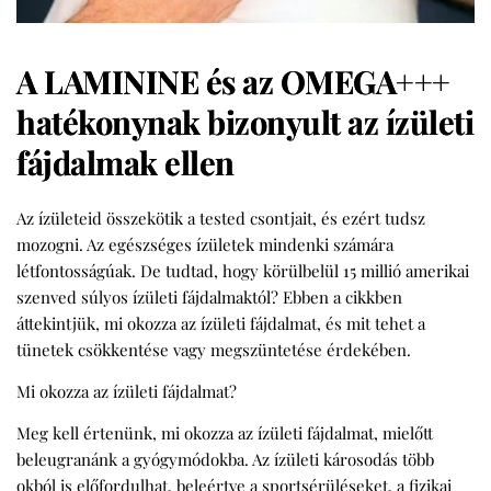
A LAMININE és az OMEGA+++
hatékonynak bizonyult az ízületi
fájdalmak ellen
Az ízületeid összekötik a tested csontjait, és ezért tudsz
mozogni. Az egészséges ízületek mindenki számára
létfontosságúak. De tudtad, hogy körülbelül 15 millió amerikai
szenved súlyos ízületi fájdalmaktól? Ebben a cikkben
áttekintjük, mi okozza az ízületi fájdalmat, és mit tehet a
tünetek csökkentése vagy megszüntetése érdekében.
Mi okozza az ízületi fájdalmat?
Meg kell értenünk, mi okozza az ízületi fájdalmat, mielőtt
beleugranánk a gyógymódokba. Az ízületi károsodás több
okból is előfordulhat, beleértve a sportsérüléseket, a fizikai