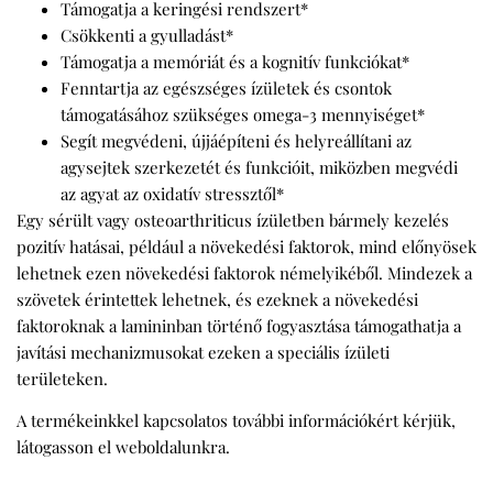
Támogatja a keringési rendszert*
Csökkenti a gyulladást*
Támogatja a memóriát és a kognitív funkciókat*
Fenntartja az egészséges ízületek és csontok
támogatásához szükséges omega-3 mennyiséget*
Segít megvédeni, újjáépíteni és helyreállítani az
agysejtek szerkezetét és funkcióit, miközben megvédi
az agyat az oxidatív stressztől*
Egy sérült vagy osteoarthriticus ízületben bármely kezelés
pozitív hatásai, például a növekedési faktorok, mind előnyösek
lehetnek ezen növekedési faktorok némelyikéből. Mindezek a
szövetek érintettek lehetnek, és ezeknek a növekedési
faktoroknak a lamininban történő fogyasztása támogathatja a
javítási mechanizmusokat ezeken a speciális ízületi
területeken.
A termékeinkkel kapcsolatos további információkért kérjük,
látogasson el weboldalunkra.