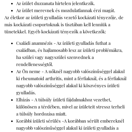
Az ízület duzzanata hirtelen jelentkezik.
Az ízület merevnek és mozdulatlannak érzi magát.
Az életkor az ízületi gyulladás vezető kockázati tényezője, de
más kockázati csoportoknak is tisztában kell lenniük a
tünetekkel. Egyéb kockázati tényezők a következők:
Családi anamnézis
- Az ízületi gyulladás futhat a
családban, és hajlamosabb lesz az ízületi problémákra,
ha szülei vagy nagyszülei szenvednek a
rendellenességtől.
Az Ön neme
- A nőknél nagyobb valószínűséggel alakul
ki rheumatoid arthritis, mint a férfiaknál, és a férfiaknál
nagyobb valószínűséggel alakul ki köszvényes ízületi
gyulladás.
Elhízás
- A túlsúly ízületi fájdalmakhoz vezethet,
különösen a térdében, mivel az ízületeit stressz terheli
a túlsúly hordozása miatt.
Korábbi ízületi sérülés
-A korábban sérült embereknél
nagyobb valószínűséggel alakul ki ízületi gyulladás a