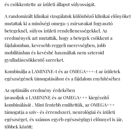
és csökkentette az ízületi állapot súlyosságát.
A randomizált klinikai vizsgálatok különböző klinikai előnyöket
mutattak ki a minőségi omega-3 zsírsavakat fogyasztó
betegeknél, súlyos ízületi rendellenességekkel. Az
eredmények azt mutatták, hogy a betegek csökkent a
fájdalomban, kevesebb reggeli merevségben, jobb
mobilitásban és kevésbé használtak nem szteroid
gyulladáscsökkentő szereket.
Kombinálja a LAMININE-t és az OMEGA+++-t az ízületek
egészségének támogatásához és a fájdalom enyhítéséhez
Az optimális eredmény érdekében
javasoljuk a LAMININE és az OMEGA+++ kiegészítő
kombinálását . Mint fentebb említettük, az OMEGA+++
támogatja a szív- és érrendszeri, neurológiai és ízületi
egészséget, és számos egyéb egészségügyi előnnyel is jár,
többek között: