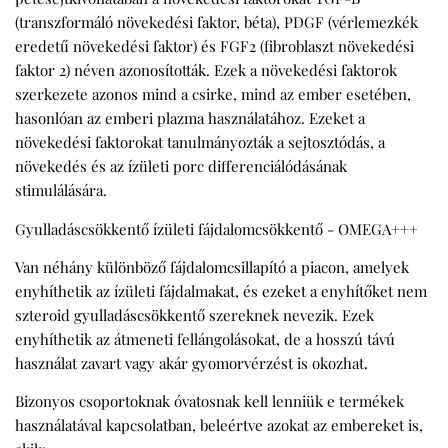
(transzformáló növekedési faktor, béta), PDGF (vérlemezkék
eredetű növekedési faktor) és FGF2 (fibroblaszt növekedési
faktor 2) néven azonosították. Ezek a növekedési faktorok
szerkezete azonos mind a csirke, mind az ember esetében,
hasonlóan az emberi plazma használatához. Ezeket a
növekedési faktorokat tanulmányozták a sejtosztódás, a
növekedés és az ízületi porc differenciálódásának
stimulálására.
Gyulladáscsökkentő ízületi fájdalomcsökkentő - OMEGA+++
Van néhány különböző fájdalomcsillapító a piacon, amelyek
enyhíthetik az ízületi fájdalmakat, és ezeket a enyhítőket nem
szteroid gyulladáscsökkentő szereknek nevezik. Ezek
enyhíthetik az átmeneti fellángolásokat, de a hosszú távú
használat zavart vagy akár gyomorvérzést is okozhat.
Bizonyos csoportoknak óvatosnak kell lenniük e termékek
használatával kapcsolatban, beleértve azokat az embereket is,