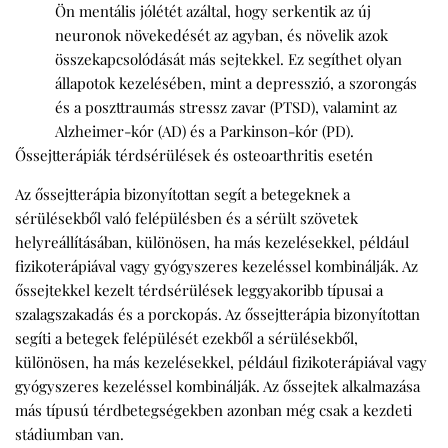
Ön mentális jólétét azáltal, hogy serkentik az új
neuronok növekedését az agyban, és növelik azok
összekapcsolódását más sejtekkel. Ez segíthet olyan
állapotok kezelésében, mint a depresszió, a szorongás
és a poszttraumás stressz zavar (PTSD), valamint az
Alzheimer-kór (AD) és a Parkinson-kór (PD).
Őssejtterápiák térdsérülések és osteoarthritis esetén
Az őssejtterápia bizonyítottan segít a betegeknek a
sérülésekből való felépülésben és a sérült szövetek
helyreállításában, különösen, ha más kezelésekkel, például
fizikoterápiával vagy gyógyszeres kezeléssel kombinálják. Az
őssejtekkel kezelt térdsérülések leggyakoribb típusai a
szalagszakadás és a porckopás. Az őssejtterápia bizonyítottan
segíti a betegek felépülését ezekből a sérülésekből,
különösen, ha más kezelésekkel, például fizikoterápiával vagy
gyógyszeres kezeléssel kombinálják. Az őssejtek alkalmazása
más típusú térdbetegségekben azonban még csak a kezdeti
stádiumban van.