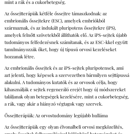
mint a rák és a cukorbetegség.
Az őssejtterápiák kétféle őssejtre támaszkodnak: az
embrionális őssejtekre (ESC), amelyek embriókból
származnak, és az indukált pluripotens őssejtekre (iPS),
amelyek felnőtt szövetekből állíthatók elő. Az iPS-sejtek újabb
tudományos felfedezésnek számítanak, és az ESC-kkel együtt
tanulmányozzák őket, hogy új típusú orvosi kezeléseket
hozzanak létre.
Az embrionális őssejtek és az iPS-sejtek
pluripotensek
, ami
azt jelenti, hogy képesek a szervezetben bármilyen sejttípussá
alakulni. A tudományos kutatók és az orvosok célja, hogy
kihasználják e sejtek
regeneráló erejét
hogy új módszereket
találjanak olyan betegségek kezelésére, mint a cukorbetegség,
a rák, vagy akár a hiányzó végtagok vagy szervek.
Őssejtterápiák: Az orvostudomány legújabb hulláma
Az
őssejtterápiák
egy olyan élvonalbeli orvosi megközelítés,