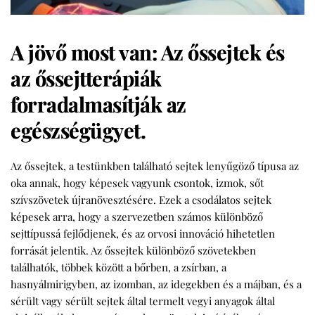
A jövő most van: Az őssejtek és
az őssejtterápiák
forradalmasítják az
egészségügyet.
Az
őssejtek
, a testünkben található sejtek lenyűgöző típusa az
oka annak, hogy képesek vagyunk csontok, izmok, sőt
szívszövetek újranövesztésére. Ezek a csodálatos sejtek
képesek arra, hogy a szervezetben számos különböző
sejttípussá fejlődjenek, és az orvosi innováció hihetetlen
forrását jelentik. Az őssejtek különböző szövetekben
találhatók, többek között a bőrben, a zsírban, a
hasnyálmirigyben, az izomban, az idegekben és a májban, és a
sérült vagy sérült sejtek által termelt vegyi anyagok által