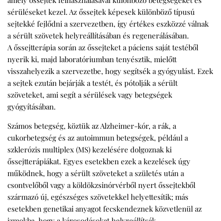
amely őssejtek felhasználásával különböző betegségeket és
sérüléseket kezel. Az őssejtek képesek különböző típusú
sejtekké fejlődni a szervezetben, így értékes eszközzé válnak
a sérült szövetek helyreállításában és regenerálásában.
A
őssejtterápia
során az őssejteket a páciens saját testéből
nyerik ki, majd laboratóriumban tenyésztik, mielőtt
visszahelyezik a szervezetbe, hogy segítsék a gyógyulást. Ezek
a sejtek ezután bejárják a testét, és pótolják a sérült
szöveteket, ami segít a sérülések vagy betegségek
gyógyításában.
Számos betegség, köztük az Alzheimer-kór, a rák, a
cukorbetegség és az autoimmun betegségek, például a
szklerózis multiplex (MS) kezelésére dolgoznak ki
őssejtterápiákat. Egyes esetekben ezek a kezelések úgy
működnek, hogy a sérült szöveteket a születés után a
csontvelőből vagy a köldökzsinórvérből nyert őssejtekből
származó új, egészséges szövetekkel helyettesítik; más
esetekben genetikai anyagot fecskendeznek közvetlenül az
izmokba, hogy a károsodásokat helyreállítsák.