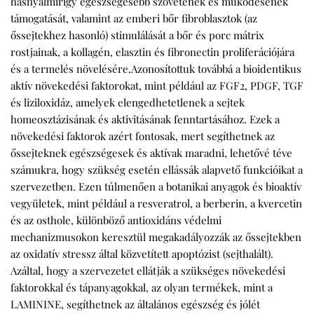
hasnyálmirigy egészségesebb szövetének és működésének
támogatását, valamint az emberi bőr fibroblasztok (az
őssejtekhez hasonló) stimulálását a bőr és porc mátrix
rostjainak, a kollagén, elasztin és fibronectin proliferációjára
és a termelés növelésére.
Azonosítottuk
továbbá a bioidentikus
aktív növekedési faktorokat, mint például az FGF2, PDGF, TGF
és liziloxidáz, amelyek elengedhetetlenek a sejtek
homeosztázisának és aktivitásának fenntartásához. Ezek a
növekedési faktorok azért fontosak, mert segíthetnek az
őssejteknek egészségesek és aktívak maradni, lehetővé téve
számukra, hogy szükség esetén ellássák alapvető funkcióikat a
szervezetben. Ezen túlmenően a botanikai anyagok és bioaktív
vegyületek, mint például a resveratrol, a berberin, a kvercetin
és az osthole, különböző antioxidáns védelmi
mechanizmusokon keresztül megakadályozzák az őssejtekben
az oxidatív stressz által közvetített apoptózist (sejthalált).
Azáltal, hogy a szervezetet ellátják a szükséges növekedési
faktorokkal és tápanyagokkal, az olyan termékek, mint a
LAMININE, segíthetnek az általános egészség és jólét