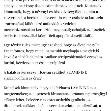
amelyek hatékony őssejt-stimulátorok lehetnek. Kutatások
kimutatták, hogy a növényi és bioaktív vegyületek, mint a
resveratrol, a berberin, a kvercetin és az osthole (a kumarin
származéka) különböző antioxidáns védelmi
mechanizmusokon keresztül megakadályozhatják az őssejtek
oxidatív stressz által közvetített apoptózist (sejthalált).
Egy térdsérülés miatt úgy érezheti, hogy az élete megállt.
Ezért fontos, hogy minél hamarabb megkapja a megfelelő
kezelést térdfájdalmára. Amikor térdproblémáival orvoshoz
fordul, kérdezzen az őssejtterápiáról.
A fiatalság keresése: Hogyan segíthet a LAMININE
visszafordítani az órát?
Kutatások kimutatták, hogy a LifePharm LAMININE és a
megtermékenyített petesejt kivonatának számos egészségügyi
előnye lehet, beleértve az osteoarthritis gyulladásos
tüneteinek csökkentését, a vércukorszint normalizálását, a