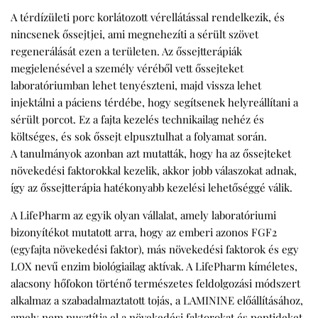
A
térdízületi porc
korlátozott vérellátással rendelkezik, és
nincsenek őssejtjei, ami megnehezíti a sérült szövet
regenerálását ezen a területen. Az őssejtterápiák
megjelenésével a személy véréből vett őssejteket
laboratóriumban lehet tenyészteni, majd vissza lehet
injektálni a páciens térdébe, hogy segítsenek helyreállítani a
sérült porcot. Ez a fajta kezelés technikailag nehéz és
költséges, és sok őssejt elpusztulhat a folyamat során.
A
tanulmányok
azonban azt mutatták, hogy ha az őssejteket
növekedési faktorokkal kezelik, akkor jobb válaszokat adnak,
így az őssejtterápia hatékonyabb kezelési lehetőséggé válik.
A LifePharm az egyik olyan vállalat, amely laboratóriumi
bizonyítékot mutatott arra, hogy az emberi azonos FGF2
(egyfajta növekedési faktor), más növekedési faktorok és egy
LOX nevű enzim biológiailag aktívak. A LifePharm kíméletes,
alacsony hőfokon történő természetes feldolgozási módszert
alkalmaz a szabadalmaztatott tojás, a LAMININE előállításához,
amely nem pusztítja el a növekedési faktorokat és peptideket,