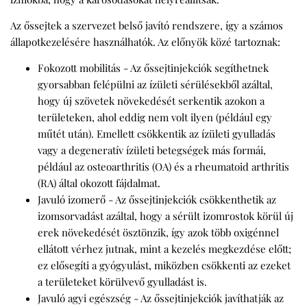
Az őssejtek a szervezet belső javító rendszere, így a számos
állapot
kezelésére
használhatók. Az előnyök közé tartoznak:
Fokozott mobilitás - Az őssejtinjekciók segíthetnek
gyorsabban felépülni az ízületi sérülésekből azáltal,
hogy új szövetek növekedését serkentik azokon a
területeken, ahol eddig nem volt ilyen (például egy
műtét után). Emellett csökkentik az ízületi gyulladás
vagy a degeneratív ízületi betegségek más formái,
például az osteoarthritis (OA) és a rheumatoid arthritis
(RA) által okozott fájdalmat.
Javuló izomerő - Az őssejtinjekciók csökkenthetik az
izomsorvadást azáltal, hogy a sérült izomrostok körül új
erek növekedését ösztönzik, így azok több oxigénnel
ellátott vérhez jutnak, mint a kezelés megkezdése előtt;
ez elősegíti a gyógyulást, miközben csökkenti az ezeket
a területeket körülvevő gyulladást is.
Javuló agyi egészség - Az őssejtinjekciók javíthatják az