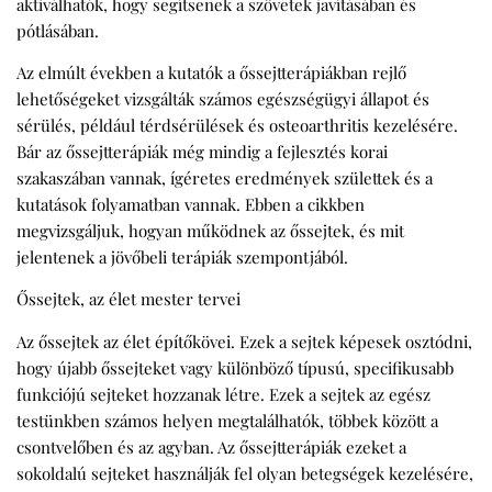
aktiválhatók, hogy segítsenek a szövetek javításában és
pótlásában.
Az elmúlt években a kutatók a
őssejtterápiákban
rejlő
lehetőségeket vizsgálták számos egészségügyi állapot és
sérülés, például térdsérülések és osteoarthritis kezelésére.
Bár az őssejtterápiák még mindig a fejlesztés korai
szakaszában vannak, ígéretes eredmények születtek és a
kutatások folyamatban vannak. Ebben a cikkben
megvizsgáljuk, hogyan működnek az őssejtek, és mit
jelentenek a jövőbeli terápiák szempontjából.
Őssejtek, az élet mester tervei
Az őssejtek az élet építőkövei. Ezek a sejtek képesek osztódni,
hogy újabb őssejteket vagy különböző típusú, specifikusabb
funkciójú sejteket hozzanak létre. Ezek a sejtek az egész
testünkben számos helyen megtalálhatók, többek között a
csontvelőben és az agyban. Az őssejtterápiák ezeket a
sokoldalú sejteket használják fel olyan betegségek kezelésére,