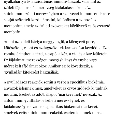
nyálkahártya és a szisztémás immunválaszok, valamint az
ízületi fájdalmak és merevség kialakulása között. Az
autoimmun ízületi merevségben a szervezet immunrendszere
a saját szöveteit kezdi támadni, különösen a szinoviális
membránt, amely az ízületi szöveteket körülvevő és összetartó
membrán.
Amint az ízületi hártya meggyengül, a környező porc,
kötőszövet, csont és szalagszövetek károsodása kezdődik. Ez a
romlás érintheti a térd, a csípő, a kéz, a váll és a kar ízületeit.
Ez fájdalmat, merevséget, mozgáshiányt és enyhe vagy
mérsékelt fájdalmat okoz. Amikor ez bekövetkezik, a
"gyulladás" kifejezést használják.
A gyulladásos reakciók során a vérben specifikus biokémiai
anyagok jelennek meg, amelyeket az orvostudósok ki tudnak
mutatni. Ezeket az adott állapot "markereinek" nevezik. Az
autoimmun gyulladásos ízületi merevségnek és
fájdalmasságnak vannak specifikus biokémiai markerei,
amelyek erős autoimmun reakciók esetén jelennek meg a