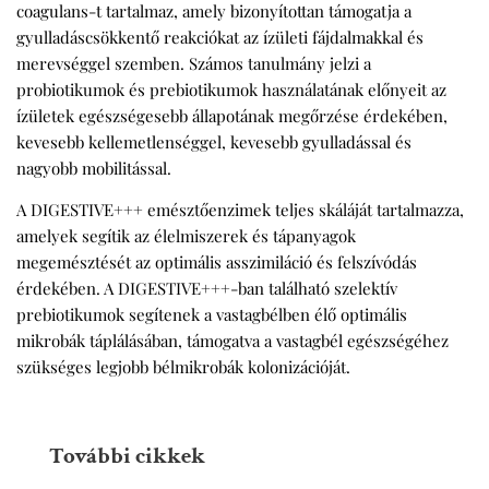
coagulans-t tartalmaz, amely bizonyítottan támogatja a
gyulladáscsökkentő reakciókat az ízületi fájdalmakkal és
merevséggel szemben. Számos tanulmány jelzi a
probiotikumok és prebiotikumok használatának előnyeit az
ízületek egészségesebb állapotának megőrzése érdekében,
kevesebb kellemetlenséggel, kevesebb gyulladással és
nagyobb mobilitással.
A DIGESTIVE+++ emésztőenzimek teljes skáláját tartalmazza,
amelyek segítik az élelmiszerek és tápanyagok
megemésztését az optimális asszimiláció és felszívódás
érdekében. A DIGESTIVE+++-ban található szelektív
prebiotikumok segítenek a vastagbélben élő optimális
mikrobák táplálásában, támogatva a vastagbél egészségéhez
szükséges legjobb bélmikrobák kolonizációját.
További cikkek