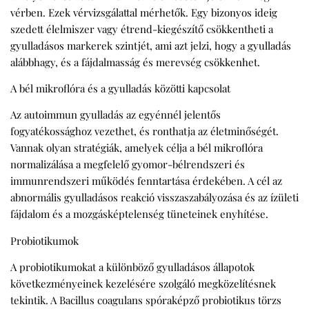
vérben. Ezek vérvizsgálattal mérhetők. Egy bizonyos ideig
szedett élelmiszer vagy étrend-kiegészítő csökkentheti a
gyulladásos markerek szintjét, ami azt jelzi, hogy a gyulladás
alábbhagy, és a fájdalmasság és merevség csökkenhet.
A bél mikroflóra és a gyulladás közötti kapcsolat
Az autoimmun gyulladás az egyénnél jelentős
fogyatékossághoz vezethet, és ronthatja az életminőségét.
Vannak olyan stratégiák, amelyek célja a bél mikroflóra
normalizálása a megfelelő gyomor-bélrendszeri és
immunrendszeri működés fenntartása érdekében. A cél az
abnormális gyulladásos reakció visszaszabályozása és az ízületi
fájdalom és a mozgásképtelenség tüneteinek enyhítése.
Probiotikumok
A probiotikumokat a különböző gyulladásos állapotok
következményeinek kezelésére szolgáló megközelítésnek
tekintik. A Bacillus coagulans spóraképző probiotikus törzs