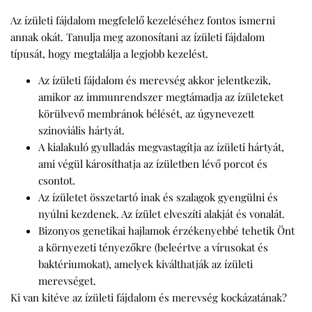
Az ízületi fájdalom megfelelő kezeléséhez fontos ismerni
annak okát. Tanulja meg azonosítani az ízületi fájdalom
típusát, hogy megtalálja a legjobb kezelést.
Az ízületi fájdalom és merevség akkor jelentkezik,
amikor az immunrendszer megtámadja az ízületeket
körülvevő membránok bélését, az úgynevezett
szinoviális hártyát.
A kialakuló gyulladás megvastagítja az ízületi hártyát,
ami végül károsíthatja az ízületben lévő porcot és
csontot.
Az ízületet összetartó inak és szalagok gyengülni és
nyúlni kezdenek. Az ízület elveszíti alakját és vonalát.
Bizonyos genetikai hajlamok érzékenyebbé tehetik Önt
a környezeti tényezőkre (beleértve a vírusokat és
baktériumokat), amelyek kiválthatják az ízületi
merevséget.
Ki van kitéve az ízületi fájdalom és merevség kockázatának?