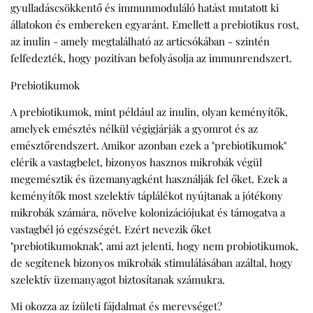
gyulladáscsökkentő és immunmoduláló hatást mutatott ki
állatokon és embereken egyaránt. Emellett a prebiotikus rost,
az inulin - amely megtalálható az articsókában - szintén
felfedezték, hogy pozitívan befolyásolja az immunrendszert.
Prebiotikumok
A prebiotikumok, mint például az inulin, olyan keményítők,
amelyek emésztés nélkül végigjárják a gyomrot és az
emésztőrendszert. Amikor azonban ezek a "prebiotikumok"
elérik a vastagbelet, bizonyos hasznos mikrobák végül
megemésztik és üzemanyagként használják fel őket. Ezek a
keményítők most szelektív táplálékot nyújtanak a jótékony
mikrobák számára, növelve kolonizációjukat és támogatva a
vastagbél jó egészségét. Ezért nevezik őket
"prebiotikumoknak", ami azt jelenti, hogy nem probiotikumok,
de segítenek bizonyos mikrobák stimulálásában azáltal, hogy
szelektív üzemanyagot biztosítanak számukra.
Mi okozza az ízületi fájdalmat és merevséget?