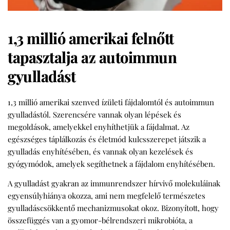
1,3 millió amerikai felnőtt
tapasztalja az autoimmun
gyulladást
1,3 millió amerikai szenved ízületi fájdalomtól és autoimmun
gyulladástól. Szerencsére vannak olyan lépések és
megoldások, amelyekkel enyhíthetjük a fájdalmat. Az
egészséges táplálkozás és életmód kulcsszerepet játszik a
gyulladás enyhítésében, és vannak olyan kezelések és
gyógymódok, amelyek segíthetnek a fájdalom enyhítésében.
A gyulladást gyakran az immunrendszer hírvivő molekuláinak
egyensúlyhiánya okozza, ami nem megfelelő természetes
gyulladáscsökkentő mechanizmusokat okoz. Bizonyított, hogy
összefüggés van a gyomor-bélrendszeri mikrobióta, a