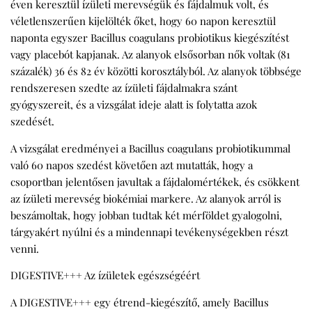
éven keresztül ízületi merevségük és fájdalmuk volt, és
véletlenszerűen kijelölték őket, hogy 60 napon keresztül
naponta egyszer Bacillus coagulans probiotikus kiegészítést
vagy placebót kapjanak. Az alanyok elsősorban nők voltak (81
százalék) 36 és 82 év közötti korosztályból. Az alanyok többsége
rendszeresen szedte az ízületi fájdalmakra szánt
gyógyszereit, és a vizsgálat ideje alatt is folytatta azok
szedését.
A vizsgálat eredményei a Bacillus coagulans probiotikummal
való 60 napos szedést követően azt mutatták, hogy a
csoportban jelentősen javultak a fájdalomértékek, és csökkent
az ízületi merevség biokémiai markere. Az alanyok arról is
beszámoltak, hogy jobban tudtak két mérföldet gyalogolni,
tárgyakért nyúlni és a mindennapi tevékenységekben részt
venni.
DIGESTIVE+++ Az ízületek egészségéért
A DIGESTIVE+++ egy étrend-kiegészítő, amely Bacillus