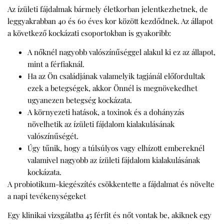
Az ízületi fájdalmak bármely életkorban jelentkezhetnek, de
leggyakrabban 40 és 60 éves kor között kezdődnek. Az állapot
a következő kockázati csoportokban is gyakoribb:
A nőknél nagyobb valószínűséggel alakul ki ez az állapot,
mint a férfiaknál.
Ha az Ön családjának valamelyik tagjánál előfordultak
ezek a betegségek, akkor Önnél is megnövekedhet
ugyanezen betegség kockázata.
A környezeti hatások, a toxinok és a dohányzás
növelhetik az ízületi fájdalom kialakulásának
valószínűségét.
Úgy tűnik, hogy a túlsúlyos vagy elhízott embereknél
valamivel nagyobb az ízületi fájdalom kialakulásának
kockázata.
A probiotikum-kiegészítés csökkentette a fájdalmat és növelte
a napi tevékenységeket
Egy klinikai vizsgálatba 45 férfit és nőt vontak be, akiknek egy