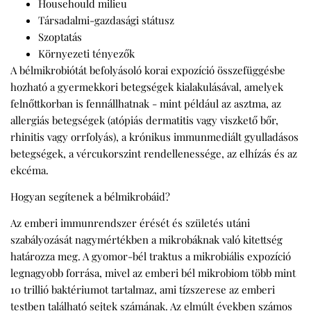
Househould milieu
Társadalmi-gazdasági státusz
Szoptatás
Környezeti tényezők
A bélmikrobiótát befolyásoló korai expozíció összefüggésbe
hozható a gyermekkori betegségek kialakulásával, amelyek
felnőttkorban is fennállhatnak - mint például az asztma, az
allergiás betegségek (atópiás dermatitis vagy viszkető bőr,
rhinitis vagy orrfolyás), a krónikus immunmediált gyulladásos
betegségek, a vércukorszint rendellenessége, az elhízás és az
ekcéma.
Hogyan segítenek a bélmikrobáid?
Az emberi immunrendszer érését és születés utáni
szabályozását nagymértékben a mikrobáknak való kitettség
határozza meg. A gyomor-bél traktus a mikrobiális expozíció
legnagyobb forrása, mivel az emberi bél mikrobiom több mint
10 trillió baktériumot tartalmaz, ami tízszerese az emberi
testben található sejtek számának. Az elmúlt években számos