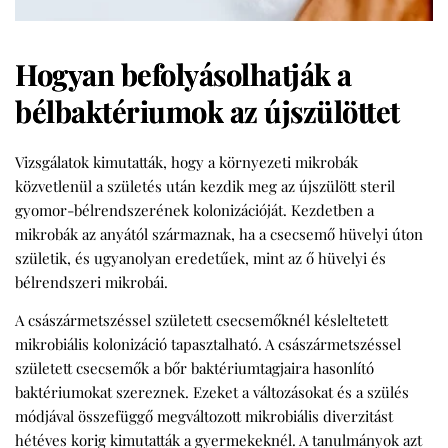
Hogyan befolyásolhatják a
bélbaktériumok az újszülöttet
Vizsgálatok kimutatták, hogy a környezeti mikrobák
közvetlenül a születés után kezdik meg az újszülött steril
gyomor-bélrendszerének kolonizációját. Kezdetben a
mikrobák az anyától származnak, ha a csecsemő hüvelyi úton
születik, és ugyanolyan eredetűek, mint az ő hüvelyi és
bélrendszeri mikrobái.
A császármetszéssel született csecsemőknél késleltetett
mikrobiális kolonizáció tapasztalható. A császármetszéssel
született csecsemők a bőr baktériumtagjaira hasonlító
baktériumokat szereznek. Ezeket a változásokat és a szülés
módjával összefüggő megváltozott mikrobiális diverzitást
hétéves korig kimutatták a gyermekeknél. A tanulmányok azt