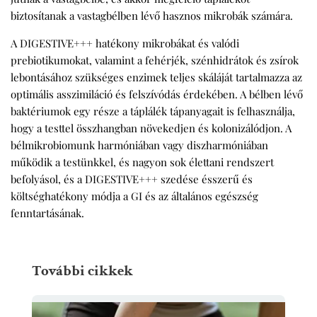
biztosítanak a vastagbélben lévő hasznos mikrobák számára.
A DIGESTIVE+++ hatékony mikrobákat és valódi
prebiotikumokat, valamint a fehérjék, szénhidrátok és zsírok
lebontásához szükséges enzimek teljes skáláját tartalmazza az
optimális asszimiláció és felszívódás érdekében. A bélben lévő
baktériumok egy része a táplálék tápanyagait is felhasználja,
hogy a testtel összhangban növekedjen és kolonizálódjon. A
bélmikrobiomunk harmóniában vagy diszharmóniában
működik a testünkkel, és nagyon sok élettani rendszert
befolyásol, és a DIGESTIVE+++ szedése ésszerű és
költséghatékony módja a GI és az általános egészség
fenntartásának.
További cikkek