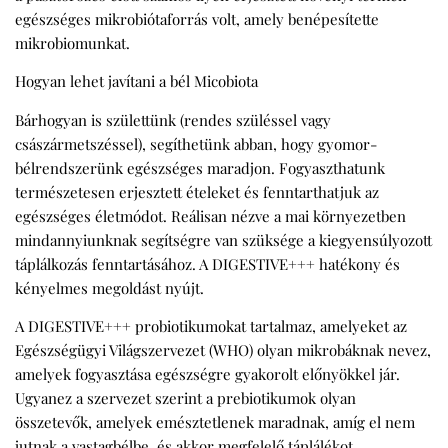
egészséges mikrobiótaforrás volt, amely benépesítette
mikrobiomunkat.
Hogyan lehet javítani a bél Micobiota
Bárhogyan is születtünk (rendes szüléssel vagy
császármetszéssel), segíthetünk abban, hogy gyomor-
bélrendszerünk egészséges maradjon. Fogyaszthatunk
természetesen erjesztett ételeket és fenntarthatjuk az
egészséges életmódot. Reálisan nézve a mai környezetben
mindannyiunknak segítségre van szüksége a kiegyensúlyozott
táplálkozás fenntartásához. A DIGESTIVE+++ hatékony és
kényelmes megoldást nyújt.
A DIGESTIVE+++ probiotikumokat tartalmaz, amelyeket az
Egészségügyi Világszervezet (WHO) olyan mikrobáknak nevez,
amelyek fogyasztása egészségre gyakorolt előnyökkel jár.
Ugyanez a szervezet szerint a prebiotikumok olyan
összetevők, amelyek emésztetlenek maradnak, amíg el nem
jutnak a vastagbélbe, és akkor megfelelő táplálékot