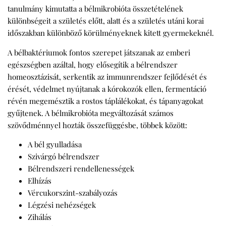
tanulmány kimutatta a bélmikrobióta összetételének
különbségeit a születés előtt, alatt és a születés utáni korai
időszakban különböző körülményeknek kitett gyermekeknél.
A bélbaktériumok fontos szerepet játszanak az emberi
egészségben azáltal, hogy elősegítik a bélrendszer
homeosztázisát, serkentik az immunrendszer fejlődését és
érését, védelmet nyújtanak a kórokozók ellen, fermentáció
révén megemésztik a rostos táplálékokat, és tápanyagokat
gyűjtenek. A bélmikrobióta megváltozását számos
szövődménnyel hozták összefüggésbe, többek között:
A bél gyulladása
Szivárgó bélrendszer
Bélrendszeri rendellenességek
Elhízás
Vércukorszint-szabályozás
Légzési nehézségek
Zihálás