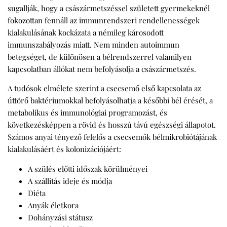
sugallják, hogy a császármetszéssel született gyermekeknél
fokozottan fennáll az immunrendszeri rendellenességek
kialakulásának kockázata a némileg károsodott
immunszabályozás miatt. Nem minden autoimmun
betegséget, de különösen a bélrendszerrel valamilyen
kapcsolatban állókat nem befolyásolja a császármetszés.
A tudósok elmélete szerint a csecsemő első kapcsolata az
úttörő baktériumokkal befolyásolhatja a későbbi bél érését, a
metabolikus és immunológiai programozást, és
következésképpen a rövid és hosszú távú egészségi állapotot.
Számos anyai tényező felelős a csecsemők bélmikrobiótájának
kialakulásáért és kolonizációjáért:
A szülés előtti időszak körülményei
A szállítás ideje és módja
Diéta
Anyák életkora
Dohányzási státusz