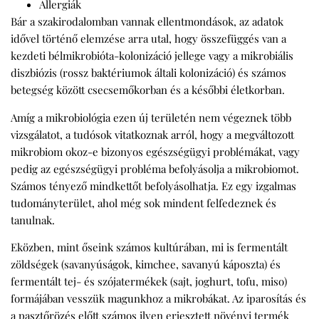
Allergiák
Bár a szakirodalomban vannak ellentmondások, az adatok
idővel történő elemzése arra utal, hogy összefüggés van a
kezdeti bélmikrobióta-kolonizáció jellege vagy a mikrobiális
diszbiózis (rossz baktériumok általi kolonizáció) és számos
betegség között csecsemőkorban és a későbbi életkorban.
Amíg a mikrobiológia ezen új területén nem végeznek több
vizsgálatot, a tudósok vitatkoznak arról, hogy a megváltozott
mikrobiom okoz-e bizonyos egészségügyi problémákat, vagy
pedig az egészségügyi probléma befolyásolja a mikrobiomot.
Számos tényező mindkettőt befolyásolhatja. Ez egy izgalmas
tudományterület, ahol még sok mindent felfedeznek és
tanulnak.
Eközben, mint őseink számos kultúrában, mi is fermentált
zöldségek (savanyúságok, kimchee, savanyú káposzta) és
fermentált tej- és szójatermékek (sajt, joghurt, tofu, miso)
formájában vesszük magunkhoz a mikrobákat. Az iparosítás és
a pasztőrözés előtt számos ilyen erjesztett növényi termék