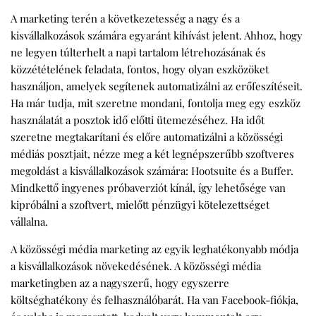
A marketing terén a következetesség a nagy és a
kisvállalkozások számára egyaránt kihívást jelent. Ahhoz, hogy
ne legyen túlterhelt a napi tartalom létrehozásának és
közzétételének feladata, fontos, hogy olyan eszközöket
használjon, amelyek segítenek automatizálni az erőfeszítéseit.
Ha már tudja, mit szeretne mondani, fontolja meg egy eszköz
használatát a posztok idő előtti ütemezéséhez. Ha időt
szeretne megtakarítani és előre automatizálni a közösségi
médiás posztjait, nézze meg a két legnépszerűbb szoftveres
megoldást a kisvállalkozások számára: Hootsuite és a Buffer.
Mindkettő ingyenes próbaverziót kínál, így lehetősége van
kipróbálni a szoftvert, mielőtt pénzügyi kötelezettséget
vállalna.
A közösségi média marketing az egyik leghatékonyabb módja
a kisvállalkozások növekedésének. A közösségi média
marketingben az a nagyszerű, hogy egyszerre
költséghatékony és felhasználóbarát. Ha van Facebook-fiókja,