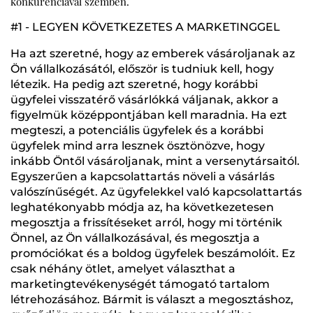
konkurenciával szemben.
#1 - LEGYEN KÖVETKEZETES A MARKETINGGEL
Ha azt szeretné, hogy az emberek vásároljanak az
Ön vállalkozásától, először is tudniuk kell, hogy
létezik. Ha pedig azt szeretné, hogy korábbi
ügyfelei visszatérő vásárlókká váljanak, akkor a
figyelmük középpontjában kell maradnia. Ha ezt
megteszi, a potenciális ügyfelek és a korábbi
ügyfelek mind arra lesznek ösztönözve, hogy
inkább Öntől vásároljanak, mint a versenytársaitól.
Egyszerűen a kapcsolattartás növeli a vásárlás
valószínűségét. Az ügyfelekkel való kapcsolattartás
leghatékonyabb módja az, ha következetesen
megosztja a frissítéseket arról, hogy mi történik
Önnel, az Ön vállalkozásával, és megosztja a
promóciókat és a boldog ügyfelek beszámolóit. Ez
csak néhány ötlet, amelyet választhat a
marketingtevékenységét támogató tartalom
létrehozásához. Bármit is választ a megosztáshoz,