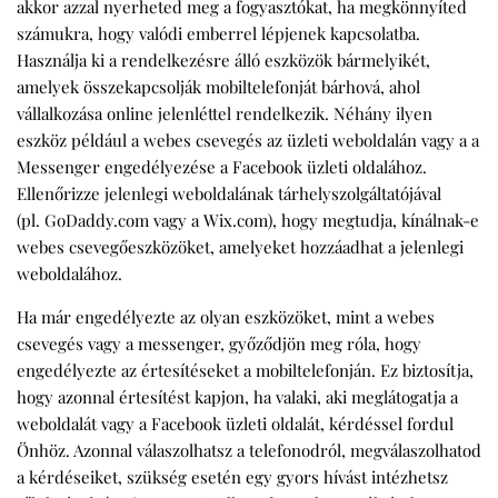
akkor azzal nyerheted meg a fogyasztókat, ha megkönnyíted
számukra, hogy valódi emberrel lépjenek kapcsolatba.
Használja ki a rendelkezésre álló eszközök bármelyikét,
amelyek összekapcsolják mobiltelefonját bárhová, ahol
vállalkozása online jelenléttel rendelkezik. Néhány ilyen
eszköz például a webes csevegés az üzleti weboldalán vagy a a
Messenger engedélyezése a Facebook üzleti oldalához.
Ellenőrizze jelenlegi weboldalának tárhelyszolgáltatójával
(pl. GoDaddy.com vagy a Wix.com), hogy megtudja, kínálnak-e
webes csevegőeszközöket, amelyeket hozzáadhat a jelenlegi
weboldalához.
Ha már engedélyezte az olyan eszközöket, mint a webes
csevegés vagy a messenger, győződjön meg róla, hogy
engedélyezte az értesítéseket a mobiltelefonján. Ez biztosítja,
hogy azonnal értesítést kapjon, ha valaki, aki meglátogatja a
weboldalát vagy a Facebook üzleti oldalát, kérdéssel fordul
Önhöz. Azonnal válaszolhatsz a telefonodról, megválaszolhatod
a kérdéseiket, szükség esetén egy gyors hívást intézhetsz