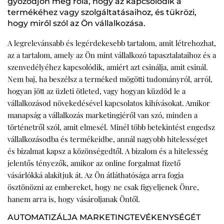
győződjön meg róla, hogy az kapcsolódik a
termékéhez vagy szolgáltatásaihoz, és tükrözi,
hogy miről szól az Ön vállalkozása.
A legrelevánsabb és legérdekesebb tartalom, amit létrehozhat,
az a tartalom, amely az Ön mint vállalkozó tapasztalataihoz és a
szenvedélyéhez kapcsolódik, amiért azt csinálja, amit csinál.
Nem baj, ha beszélsz a terméked mögötti tudományról, arról,
hogyan jött az üzleti ötleted, vagy hogyan küzdöd le a
vállalkozásod növekedésével kapcsolatos kihívásokat. Amikor
manapság a vállalkozás marketingjéről van szó, minden a
történetről szól, amit elmesél. Minél több betekintést engedsz
vállalkozásodba és termékeidbe, annál nagyobb hitelességet
és bizalmat kapsz a közönségedtől. A bizalom és a hitelesség
jelentős tényezők, amikor az online forgalmat fizető
vásárlókká alakítjuk át. Az Ön átláthatósága arra fogja
ösztönözni az embereket, hogy ne csak figyeljenek Önre,
hanem arra is, hogy vásároljanak Öntől.
AUTOMATIZÁLJA MARKETINGTEVÉKENYSÉGÉT