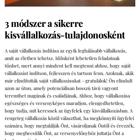
3 módszer a sikerre
kisvállalkozás-tulajdonosként
A saját vállalkozás indítása az egyik leghálásabb vállalkozás,
amit az életben tehetsz. Időnként lehetetlen feladatnak
tűnhet, mert annyi mindent kell megtenni ahhoz, hogy saját
vállalkozást indítson, fejlesszen és tartson fenn. Azoknak, akik
már elindították saját vállalkozásukat - gratulálok! Ön elindult
azon az úton, amely potenciálisan hosszú távú vagyont
teremthet magának és családjának. Ahhoz, hogy vállalkozása
egészséges és versenyképes maradjon, elengedhetetlen,
hogy tudja, mit keresnek az ügyfelek egy kisvállalkozásban. A
rengeteg vállalkozás közül választhat, ha megkönnyíti ügyfelei
számára, hogy megtalálják Önt, vásároljanak Öntől és érezzék,
hogy megbecsülik Önt, az versenyelőnyhöz juttatja Önt a