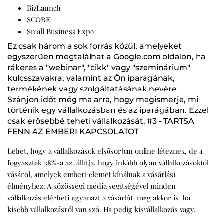
BizLaunch
SCORE
Small Business Expo
Ez csak három a sok forrás közül, amelyeket
egyszerűen megtalálhat a Google.com oldalon, ha
rákeres a "webinar", "cikk" vagy "szeminárium"
kulcsszavakra, valamint az Ön iparágának,
termékének vagy szolgáltatásának nevére.
Szánjon időt még ma arra, hogy megismerje, mi
történik egy vállalkozásban és az iparágában. Ezzel
csak erősebbé teheti vállalkozását. #3 - TARTSA
FENN AZ EMBERI KAPCSOLATOT
Lehet, hogy a vállalkozások elsősorban online léteznek, de a
fogyasztók 38%-a azt állítja, hogy inkább olyan vállalkozásoktól
vásárol, amelyek emberi elemet kínálnak a vásárlási
élményhez. A közösségi média segítségével minden
vállalkozás elérheti ugyanazt a vásárlót, még akkor is, ha
kisebb vállalkozásról van szó. Ha pedig kisvállalkozás vagy,