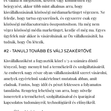
és valaha is megosztott, kedvelt vagy kommentelt egy
bejegyzést, akkor több mint alkalmas arra, hogy
kisvállalkozásának közösségi médiamarketinget végezzen. Ne
feledje, hogy tartsa egyszerűnek, és egyszerre csak egy
közösségi médiacsatornára összpontosítson. Ha még nem
végez közösségi média marketinget, kezdje el még ma. Egyes
ügyfelek már akkor is vásárolnának az Ön vállalkozásától, ha
tudnák, hogy Ön létezik.
#2 - TANULJ TOVÁBB ÉS VÁLJ SZAKÉRTŐVÉ
Kisvállalkozóként a fogyasztók közel 1/3-a számára döntő
tényező, hogy mennyit tud a termékeiről és szolgáltatásairól.
Az emberek nagy része olyan vállalkozásoktól szeret vásárolni,
amelyek egyértelmű szakértelmet mutatnak abban, amit
eladnak. Fontos, hogy időt és pénzt fektessen a folyamatos
tanulásba. Rengeteg lehetőség van arra, hogy növelje
ismereteit a termékeivel, szolgáltatásaival és iparágával
kapcsolatos tudományról, technológiáról és előnyökről.