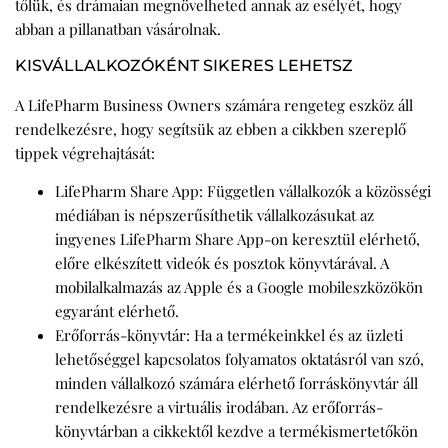
tőlük, és drámaian megnövelheted annak az esélyét, hogy
abban a pillanatban vásárolnak.
KISVÁLLALKOZÓKÉNT SIKERES LEHETSZ
A LifePharm Business Owners számára rengeteg eszköz áll
rendelkezésre, hogy segítsük az ebben a cikkben szereplő
tippek végrehajtását:
LifePharm Share App:
Független vállalkozók a közösségi
médiában is népszerűsíthetik vállalkozásukat az
ingyenes LifePharm Share App-on keresztül elérhető,
előre elkészített videók és posztok könyvtárával. A
mobilalkalmazás az Apple és a Google mobileszközökön
egyaránt elérhető.
Erőforrás-könyvtár:
Ha a termékeinkkel és az üzleti
lehetőséggel kapcsolatos folyamatos oktatásról van szó,
minden vállalkozó számára elérhető forráskönyvtár áll
rendelkezésre a virtuális irodában. Az erőforrás-
könyvtárban a cikkektől kezdve a termékismertetőkön