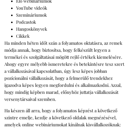
Élő webináriumok
YouTube videók
Szemináriumok
Podcastok
Hangoskönyvek
Cikkek
Ha minden héten időt szán a folyamatos oktatásra, az remek
módja annak, hogy biztosítsa, hogy felkészült legyen a
termékei és szolgáltatásai mögött rejlő értékek kiemelésére.
Ahogy egyre mélyebb ismeretekre és betekintésre tesz szert
a vállalkozásával kapcsolatban, úgy lesz képes jobban
pozícionálni vállalkozását, hogy a felmerülő trendekhez
igazodva képes legyen megfordulni és alkalmazkodni. Azzal,
hogy mindig képben marad, előnyhöz juttatja vállalkozását
versenytársaival szemben.
Ha készen áll arra, hogy a folyamatos képzést a következő
szintre emelje, kezdje a következő oldalak megnézésével,
amelyek online webináriumokat kínálnak kisvállalkozóknak: