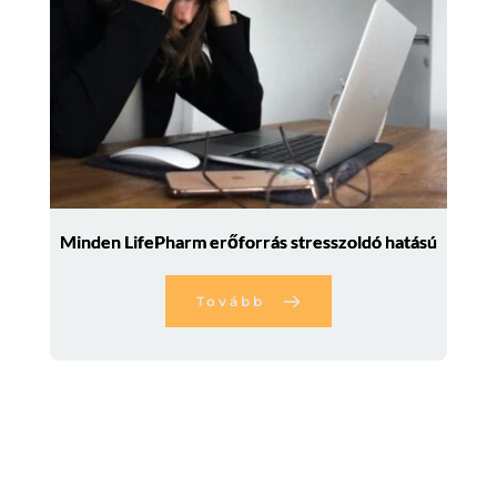
Minden LifePharm erőforrás stresszoldó hatású
Tovább