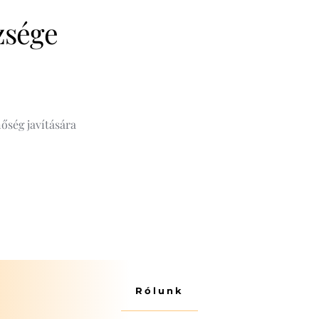
sége 
ség javítására 
Rólunk