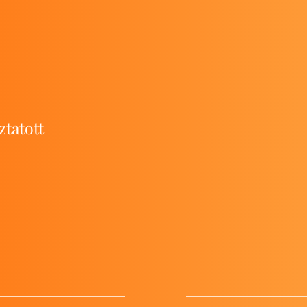
atott 