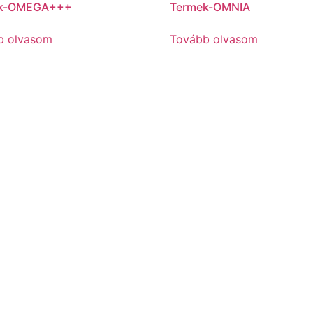
ek-OMEGA+++
Termek-OMNIA
b olvasom
Tovább olvasom