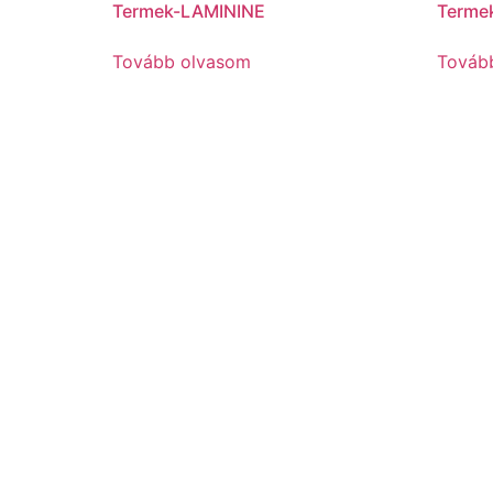
Termek-LAMININE
Term
Tovább olvasom
Továb