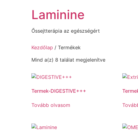
Skip
Laminine
to
content
Őssejtterápia az egészségért
Kezdőlap
/ Termékek
Mind a(z) 8 találat megjelenítve
Termek-DIGESTIVE+++
Terme
Tovább olvasom
Továb