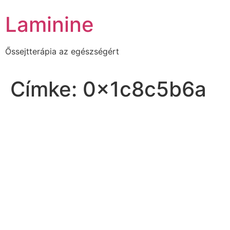
Skip
Laminine
to
content
Őssejtterápia az egészségért
Címke:
0x1c8c5b6a